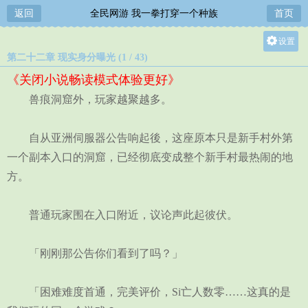
返回
全民网游 我一拳打穿一个种族
首页
设置
第二十二章 现实身分曝光 (1 / 43)
关灯
《关闭小说畅读模式体验更好》
大
兽痕洞窟外，玩家越聚越多。
中
小
自从亚洲伺服器公告响起後，这座原本只是新手村外第
一个副本入口的洞窟，已经彻底变成整个新手村最热闹的地
方。
普通玩家围在入口附近，议论声此起彼伏。
「刚刚那公告你们看到了吗？」
「困难难度首通，完美评价，Si亡人数零……这真的是