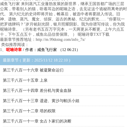
咸鱼飞行家 来到蒸汽工业蓬勃发展的新世界，继承王国首都广场的三层
公寓，带着别人的猫，听着耳边的呢喃之语，去见证这个诡秘而离奇的时
代。 第六纪元的史诗即将开始，帷幕后，被选中者将要踏入传说。旧
神、遗物、蒸汽、魔女、侦探、远古的奥秘、纪元的辉光...... “你要玩一
把罗德牌吗？”岁月铭刻光阴，银月照耀阴影。我为你谱写传说，你为我
呢喃诗章。 （另有老书五百万字完本，一天两更从不断更。上午六点五
十，下午五点五十，咸鱼出品信誉保障。 ） 呢喃诗章TXT下载
最新章节推荐地址：http://m.99doing.com/info_7x/
类似推荐阅读：
1、
呢喃诗章
/ 作者：咸鱼飞行家 （12 06:21）
最新章节 ( 更新：2025/11/12 18:22:10 )
第三千八百一十六章 被凝聚命运们
第三千八百一十五章 上泉
第三千八百一十四章 差分机与黄金血脉
第三千八百一十三章 遗迹、黄沙与帕沃小姐
第三千八百一十二章 塔的权限
第三千八百一十一章 女占卜家们的决断