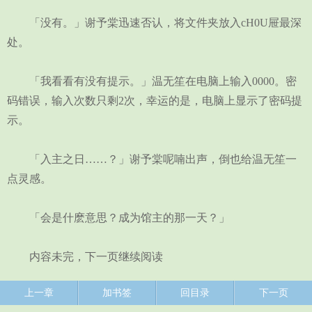
「没有。」谢予棠迅速否认，将文件夹放入cH0U屉最深
处。
「我看看有没有提示。」温无笙在电脑上输入0000。密
码错误，输入次数只剩2次，幸运的是，电脑上显示了密码提
示。
「入主之日……？」谢予棠呢喃出声，倒也给温无笙一
点灵感。
「会是什麽意思？成为馆主的那一天？」
内容未完，下一页继续阅读
上一章
加书签
回目录
下一页