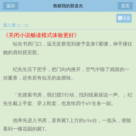
返回
救赎我的那道光
首页
设置
第八章 (1 / 2)
关灯
《关闭小说畅读模式体验更好》
大
站在书房门口，温无笙察觉到谢予棠身T紧绷，伸手搂住
中
她的肩轻抚安慰。
小
纪先生压下把手，把门向内推开，空气中除了残留的一
丝薰香，还有若有似无的血腥味。
「先搜索书房，我们团T行动，找到线索就说一声。」纪
先生戴上手套、穿上鞋套，也发给四个nV生各一副。
他率先进入书房，直奔屍T上方的yAn台，一低头，便能
看到一楼花园的屍T。