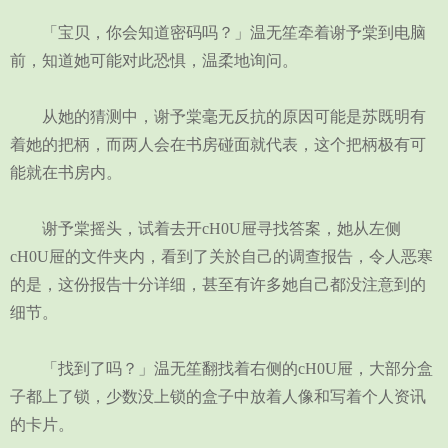
「宝贝，你会知道密码吗？」温无笙牵着谢予棠到电脑
前，知道她可能对此恐惧，温柔地询问。
从她的猜测中，谢予棠毫无反抗的原因可能是苏既明有
着她的把柄，而两人会在书房碰面就代表，这个把柄极有可
能就在书房内。
谢予棠摇头，试着去开cH0U屉寻找答案，她从左侧
cH0U屉的文件夹内，看到了关於自己的调查报告，令人恶寒
的是，这份报告十分详细，甚至有许多她自己都没注意到的
细节。
「找到了吗？」温无笙翻找着右侧的cH0U屉，大部分盒
子都上了锁，少数没上锁的盒子中放着人像和写着个人资讯
的卡片。