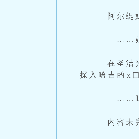
阿尔缇妮丝
「……好
在圣洁光芒
探入哈吉的x
「……呜
内容未完，