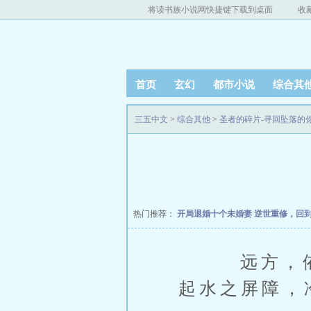
将读书族小说网快捷键下载到桌面
收
首页
玄幻
都市小说
综合其
三五中文
>
综合其他
>
圣者的碎片-寻回坠落的
热门推荐：
开局退婚十个未婚妻
逆世重修，回
远方，依格内
起水之屏障，