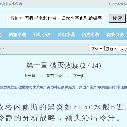
Hi,
undefin
藏读书族小说网
搜 索
书名
他
网游小说
玄幻小说
科幻小说
历史小说
耽美小说
你
>
第十章-破灭救赎 (2 / 14)
上一章
章节目录
下一页
←
→
到妻女死亡前
傲世潜龙
太荒吞天诀
战神狂飙
武逆九千界
这个主角明明很强却异常谨
修斯的黑炎如cHa0水般b近
冷静的分析战略，额头沁出冷汗。