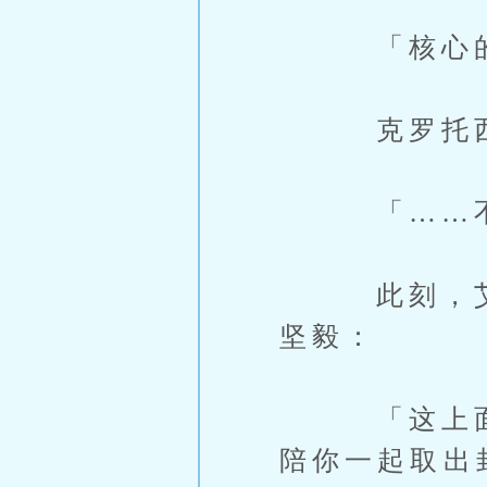
「核心的共
克罗托西斯
「……不对
此刻，艾布
坚毅：
「这上面的
陪你一起取出