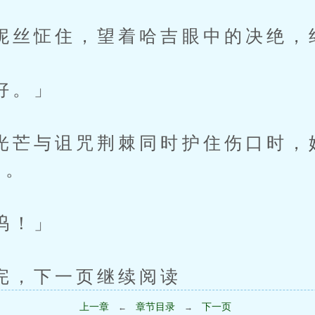
怔住，望着哈吉眼中的决绝，
。」
与诅咒荆棘同时护住伤口时，
口。
！」
下一页继续阅读
上一章
章节目录
下一页
←
→