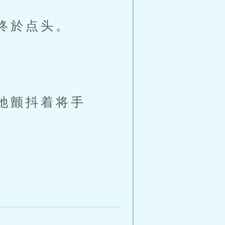
终於点头。
她颤抖着将手