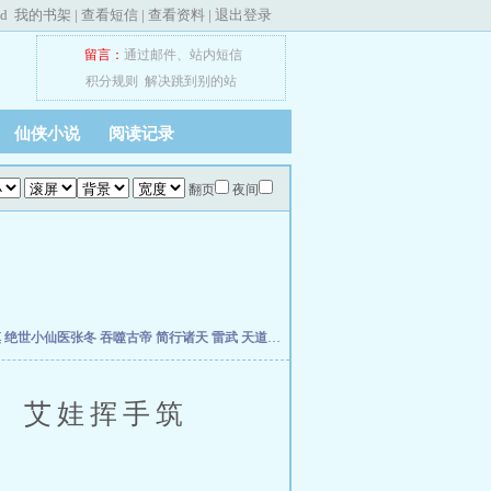
ed
我的书架
|
查看短信
|
查看资料
|
退出登录
留言：
通过邮件
、
站内短信
积分规则
解决跳到别的站
仙侠小说
阅读记录
翻页
夜间
慎
绝世小仙医张冬
吞噬古帝
简行诸天
雷武
天道天骄
开局签到荒古圣体
开局移植妖魔
。艾娃挥手筑