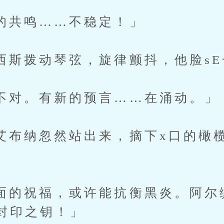
鸣……不稳定！」
拨动琴弦，旋律颤抖，他脸sE
。有新的预言……在涌动。」
纳忽然站出来，摘下x口的橄榄
祝福，或许能抗衡黑炎。阿尔
封印之钥！」