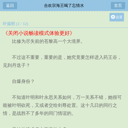
返回
合欢宗海王喝了忘情水
首页
设置
叶温明 (2 / 12)
关灯
《关闭小说畅读模式体验更好》
大
比修为尽失前的苍黎高一个大境界。
中
小
不过这不重要，重要的是，她究竟要怎样进入药王谷，
见到丹迭子？
自爆身份？
不知道叶明和叶永思关系如何，万一关系不错，她很可
能被叶明砍死，又或者交给剑尊处置。这十几日的同行之
情，是战胜不了多年的同门情谊的。