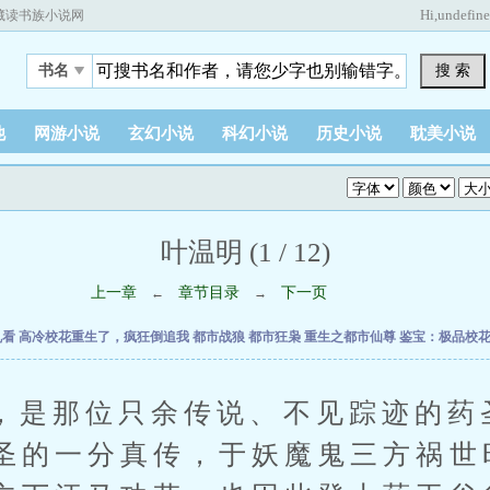
Hi,
undefin
藏读书族小说网
搜 索
书名
他
网游小说
玄幻小说
科幻小说
历史小说
耽美小说
叶温明 (1 / 12)
上一章
章节目录
下一页
←
→
乱看
高冷校花重生了，疯狂倒追我
都市战狼
都市狂枭
重生之都市仙尊
鉴宝：极品校
那位只余传说、不见踪迹的药
圣的一分真传，于妖魔鬼三方祸世