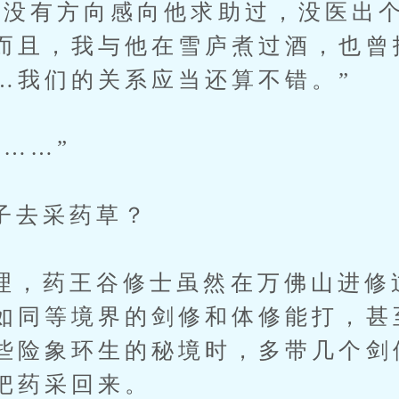
有方向感向他求助过，没医出个
而且，我与他在雪庐煮过酒，也曾
…我们的关系应当还算不错。”
……”
去采药草？
药王谷修士虽然在万佛山进修
如同等境界的剑修和体修能打，甚
些险象环生的秘境时，多带几个剑
把药采回来。