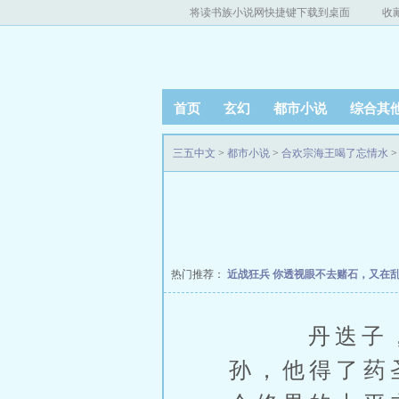
将读书族小说网快捷键下载到桌面
收
首页
玄幻
都市小说
综合其
三五中文
>
都市小说
>
合欢宗海王喝了忘情水
>
热门推荐：
近战狂兵
你透视眼不去赌石，又在
丹迭子，是
孙，他得了药