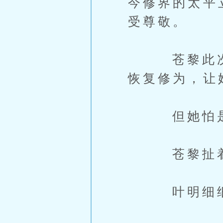
今修界的太平
受尊敬。
苍黎此次来
恢复修为，让
但她怕是见
苍黎扯着叶
叶明细细