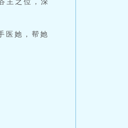
谷主之位，深
手医她，帮她