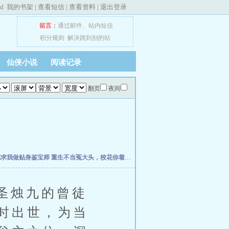
ed
我的书架
|
查看短信
|
查看资料
|
退出登录
留言：
通过邮件
、
站内短信
积分规则
解决跳到别的站
仙侠小说
阅读记录
翻页
夜间
花求我做贴身鉴宝师
重生不当冤大头，校花你着急啥？
权力之巅
我不是戏神
史上最强
圣烛九的曾徒
时出世，为当