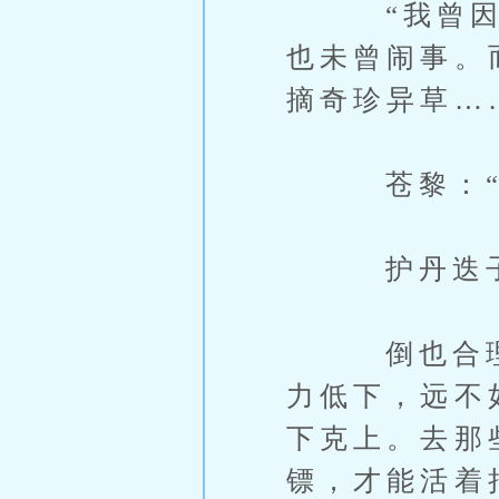
“我曾因没
也未曾闹事。
摘奇珍异草…
苍黎：“
护丹迭子
倒也合理，
力低下，远不
下克上。去那
镖，才能活着