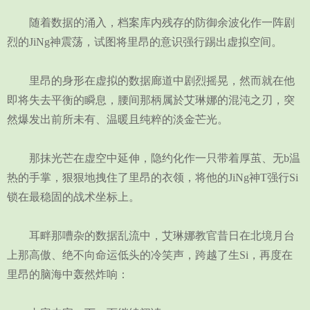
随着数据的涌入，档案库内残存的防御余波化作一阵剧
烈的JiNg神震荡，试图将里昂的意识强行踢出虚拟空间。
里昂的身形在虚拟的数据廊道中剧烈摇晃，然而就在他
即将失去平衡的瞬息，腰间那柄属於艾琳娜的混沌之刃，突
然爆发出前所未有、温暖且纯粹的淡金芒光。
那抹光芒在虚空中延伸，隐约化作一只带着厚茧、无b温
热的手掌，狠狠地拽住了里昂的衣领，将他的JiNg神T强行Si
锁在最稳固的战术坐标上。
耳畔那嘈杂的数据乱流中，艾琳娜教官昔日在北境月台
上那高傲、绝不向命运低头的冷笑声，跨越了生Si，再度在
里昂的脑海中轰然炸响：