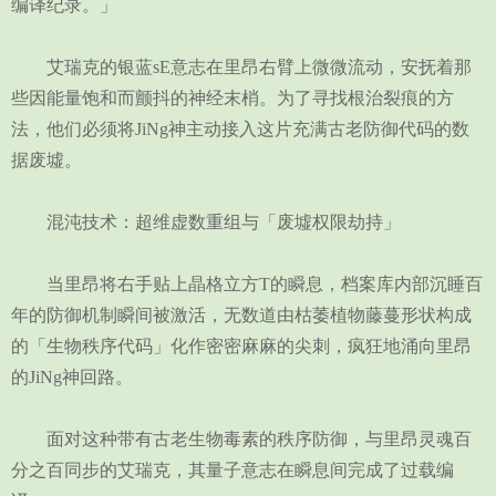
编译纪录。」
艾瑞克的银蓝sE意志在里昂右臂上微微流动，安抚着那
些因能量饱和而颤抖的神经末梢。为了寻找根治裂痕的方
法，他们必须将JiNg神主动接入这片充满古老防御代码的数
据废墟。
混沌技术：超维虚数重组与「废墟权限劫持」
当里昂将右手贴上晶格立方T的瞬息，档案库内部沉睡百
年的防御机制瞬间被激活，无数道由枯萎植物藤蔓形状构成
的「生物秩序代码」化作密密麻麻的尖刺，疯狂地涌向里昂
的JiNg神回路。
面对这种带有古老生物毒素的秩序防御，与里昂灵魂百
分之百同步的艾瑞克，其量子意志在瞬息间完成了过载编