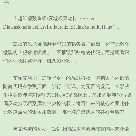
译。
「超维虚数重组·废墟权限劫持（Hyper-
DimensionalImaginaryRefiguration:RuinsAuthorityHijag）。」
黑sE的Ye态金属顺着里昂的指尖暴涌而出，化作无数个
微观的「虚数逻辑闸」，不摧毁那些植物代码，而是顺着它
们的生长纹路进行「概念X同化」。
艾瑞克利用「逆转指令」的混乱特权，将档案库内部的
防御代码在微观层面上强行「逆译」为无害的虚无。在那些
生物尖刺即将刺穿里昂JiNg神T的Si线上，黑sE的混沌代码彻
底反劫持了档案库的中央控制权，将百年来的核心档案化作
无数道流动的银蓝sE数据，强行灌注进两人的共有领域中。
与艾琳娜的互动：短剑上的战术推演与教官的期末评语