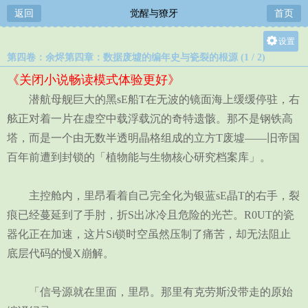
返回
觉醒与獠牙
首页
设置
第四卷：余烬第四章：数据废墟的编年史与瓷裂的根源 (1 / 2)
关灯
《关闭小说畅读模式体验更好》
大
潜航母舰巨大的黑sE船T在无波的镜面海上缓缓停驻，右
中
舷正对着一片在虚空中载浮载沉的奇特遗骸。那不是钢铁高
小
塔，而是一个由无数半透明晶格组成的立方T废墟——旧帝国
百年前遭到封锁的「植物能与生物核心研究档案库」。
主控舱内，里昂看着自己完全化为银蓝sE晶T的右手，裂
痕已经蔓延到了手肘，折S出冰冷且危险的光芒。R0UT的瓷
器化正在加速，这片Si锁时空虽然压制了痛苦，却无法阻止
底层代码的慢X崩解。
「信号源就在里面，里昂。那里有克劳斯没带走的原始