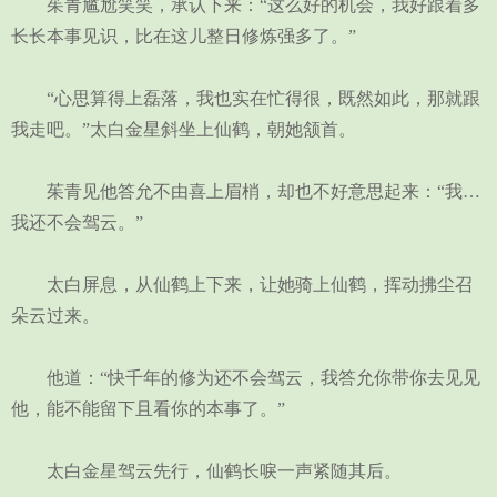
茱青尴尬笑笑，承认下来：“这么好的机会，我好跟着多
长长本事见识，比在这儿整日修炼强多了。”
“心思算得上磊落，我也实在忙得很，既然如此，那就跟
我走吧。”太白金星斜坐上仙鹤，朝她颔首。
茱青见他答允不由喜上眉梢，却也不好意思起来：“我…
我还不会驾云。”
太白屏息，从仙鹤上下来，让她骑上仙鹤，挥动拂尘召
朵云过来。
他道：“快千年的修为还不会驾云，我答允你带你去见见
他，能不能留下且看你的本事了。”
太白金星驾云先行，仙鹤长唳一声紧随其后。