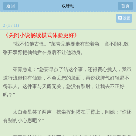
返回
双珠劫
首页
设置
2 (1 / 11)
关灯
《关闭小说畅读模式体验更好》
大
“我不怕他古怪。”茱青见他要走有些着急，竟不顾礼数
中
张开双臂把仙鹤拦在身后不让他动身。
小
茱青急道：“您要早点了结这个事，还得费心挑人，我虽
道行浅但也有仙籍，不会丢您的脸面，再说我脾气好轻易不
得罪人。这件事与天庭无关，您没有掣肘，让我去不正好
吗？”
太白金星笑了两声，拂尘挥起搭在手臂上，问她：“你还
有别的小心思吧？”