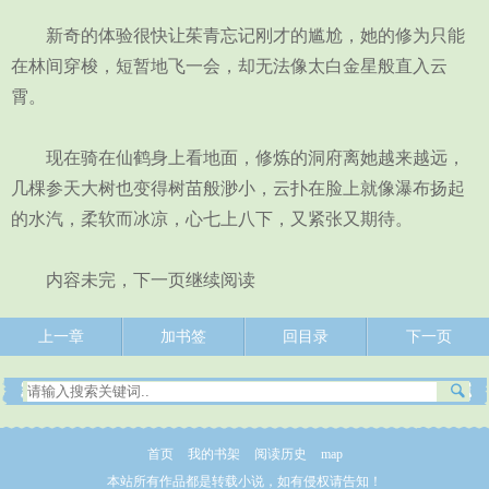
新奇的体验很快让茱青忘记刚才的尴尬，她的修为只能
在林间穿梭，短暂地飞一会，却无法像太白金星般直入云
霄。
现在骑在仙鹤身上看地面，修炼的洞府离她越来越远，
几棵参天大树也变得树苗般渺小，云扑在脸上就像瀑布扬起
的水汽，柔软而冰凉，心七上八下，又紧张又期待。
内容未完，下一页继续阅读
上一章
加书签
回目录
下一页
首页
我的书架
阅读历史
map
本站所有作品都是转载小说，如有侵权请告知！