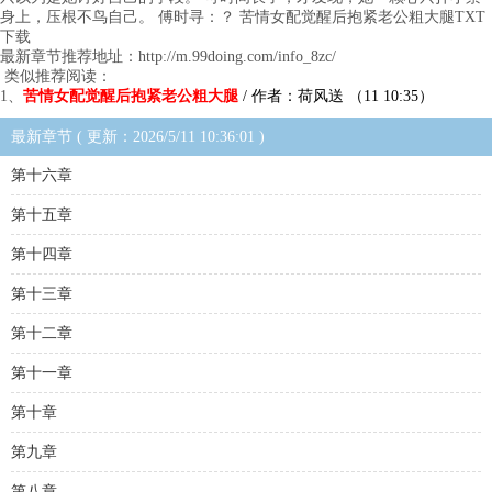
身上，压根不鸟自己。 傅时寻：？ 苦情女配觉醒后抱紧老公粗大腿TXT
下载
最新章节推荐地址：http://m.99doing.com/info_8zc/
类似推荐阅读：
1、
苦情女配觉醒后抱紧老公粗大腿
/ 作者：荷风送 （11 10:35）
最新章节 ( 更新：2026/5/11 10:36:01 )
第十六章
第十五章
第十四章
第十三章
第十二章
第十一章
第十章
第九章
第八章