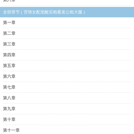
全部章节 ( 苦情女配觉醒后抱紧老公粗大腿 )
第一章
第二章
第三章
第四章
第五章
第六章
第七章
第八章
第九章
第十章
第十一章