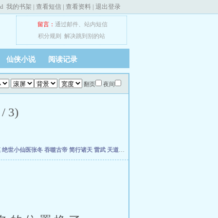
ed
我的书架
|
查看短信
|
查看资料
|
退出登录
留言：
通过邮件
、
站内短信
积分规则
解决跳到别的站
仙侠小说
阅读记录
翻页
夜间
 3)
慎
绝世小仙医张冬
吞噬古帝
简行诸天
雷武
天道天骄
开局签到荒古圣体
开局移植妖魔