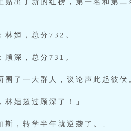
出了新的红榜，第一名和第二
姮，总分732。
深，总分731。
了一大群人，议论声此起彼伏
姮超过顾深了！」
，转学半年就逆袭了。」