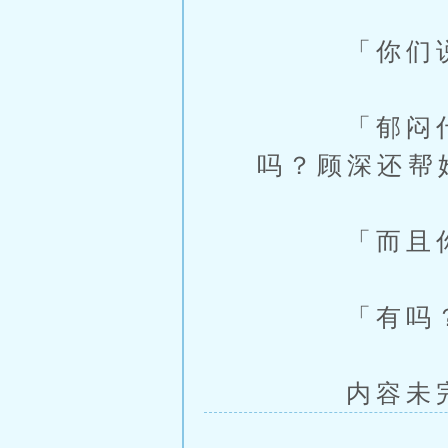
「你们说，
「郁闷什麽
吗？顾深还帮
「而且你们
「有吗
内容未完，