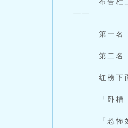
布告栏上贴
——
第一名：林
第二名：顾
红榜下面围
「卧槽，林
「恐怖如斯