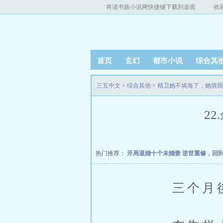
将读书族小说网快捷键下载到桌面
收
首页
玄幻
都市小说
综合其
三五中文
>
综合其他
>
精卫她不填海了，她填我
22
热门推荐：
开局退婚十个未婚妻
逆世重修，回
三个月後，