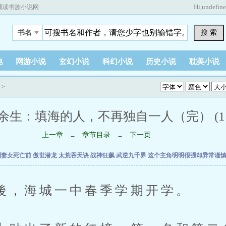
Hi,
undefin
藏读书族小说网
搜 索
书名
他
网游小说
玄幻小说
科幻小说
历史小说
耽美小说
>
.余生：填海的人，不再独自一人（完） (1 /
上一章
章节目录
下一页
←
→
到妻女死亡前
傲世潜龙
太荒吞天诀
战神狂飙
武逆九千界
这个主角明明很强却异常谨
海城一中春季学期开学。