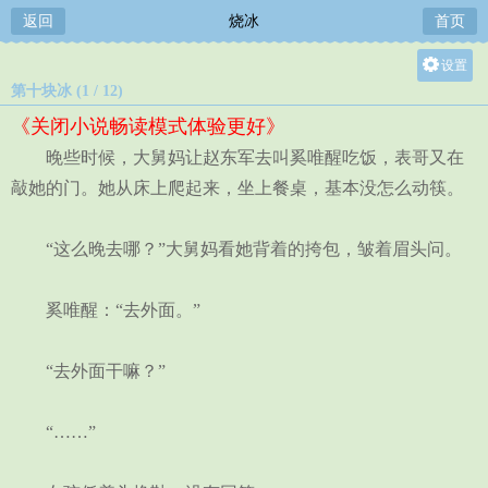
返回
烧冰
首页
设置
第十块冰 (1 / 12)
关灯
《关闭小说畅读模式体验更好》
大
晚些时候，大舅妈让赵东军去叫奚唯醒吃饭，表哥又在
中
敲她的门。她从床上爬起来，坐上餐桌，基本没怎么动筷。
小
“这么晚去哪？”大舅妈看她背着的挎包，皱着眉头问。
奚唯醒：“去外面。”
“去外面干嘛？”
“……”