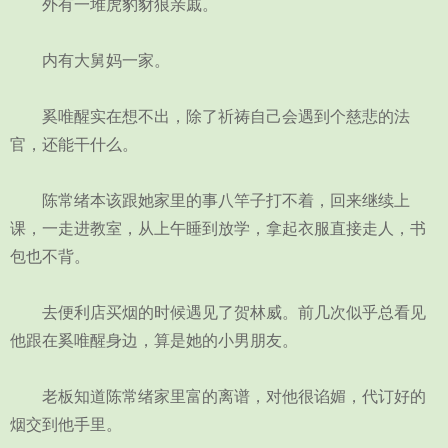
外有一堆虎豹豺狼亲戚。
内有大舅妈一家。
奚唯醒实在想不出，除了祈祷自己会遇到个慈悲的法
官，还能干什么。
陈常绪本该跟她家里的事八竿子打不着，回来继续上
课，一走进教室，从上午睡到放学，拿起衣服直接走人，书
包也不背。
去便利店买烟的时候遇见了贺林威。前几次似乎总看见
他跟在奚唯醒身边，算是她的小男朋友。
老板知道陈常绪家里富的离谱，对他很谄媚，代订好的
烟交到他手里。