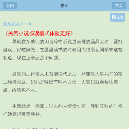
返回
烧冰
首页
设置
第九块冰 (1 / 10)
关灯
《关闭小说畅读模式体验更好》
大
早就在亲戚们的闲言碎中听说过表哥的鼎鼎大名，爱打
中
游戏，好吃懒做，在县里读书的时候因为猥亵女同学未遂被
小
劝退。现在上学还是个问题。
舅舅的工作被人工智能取代之后，只能靠大舅妈打的零
工维持家庭。妈妈是哑巴有时不方便，大舅妈就会帮扶着
点，给钱也不收。
生活就是一笔账，过去的人情债欠着，等到算账的时候
把她算得鼻青脸肿。