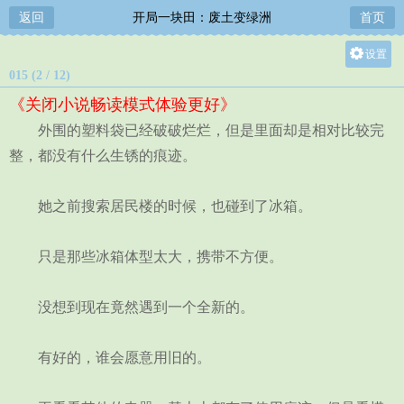
返回
开局一块田：废土变绿洲
首页
设置
015 (2 / 12)
关灯
《关闭小说畅读模式体验更好》
大
外围的塑料袋已经破破烂烂，但是里面却是相对比较完
中
整，都没有什么生锈的痕迹。
小
她之前搜索居民楼的时候，也碰到了冰箱。
只是那些冰箱体型太大，携带不方便。
没想到现在竟然遇到一个全新的。
有好的，谁会愿意用旧的。