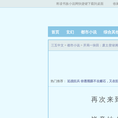
将读书族小说网快捷键下载到桌面
收
首页
玄幻
都市小说
综合其
三五中文
>
都市小说
>
开局一块田：废土变绿洲
热门推荐：
近战狂兵
你透视眼不去赌石，又在
再次来到安