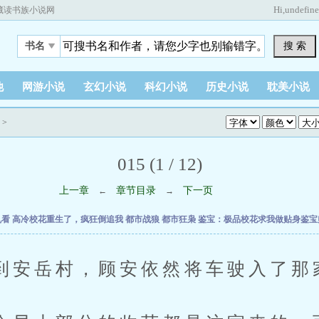
Hi,
undefin
藏读书族小说网
搜 索
书名
他
网游小说
玄幻小说
科幻小说
历史小说
耽美小说
>
015 (1 / 12)
上一章
章节目录
下一页
←
→
乱看
高冷校花重生了，疯狂倒追我
都市战狼
都市狂枭
鉴宝：极品校花求我做贴身鉴
岳村，顾安依然将车驶入了那