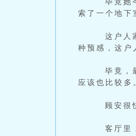
毕竟她今早
索了一个地下
这户人家有
种预感，这户
毕竟，最珍
应该也比较多
顾安很快就
客厅里，存