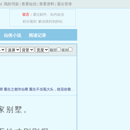
ed
我的书架
|
查看短信
|
查看资料
|
退出登录
留言：
通过邮件
、
站内短信
积分规则
解决跳到别的站
仙侠小说
阅读记录
翻页
夜间
宝师
重生之都市仙尊
重生不当冤大头，校花你着急啥？
权力之巅
我不是戏神
我驯养师
家别墅。