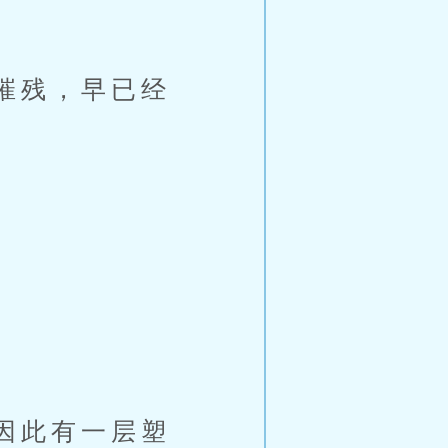
摧残，早已经
。
。
因此有一层塑