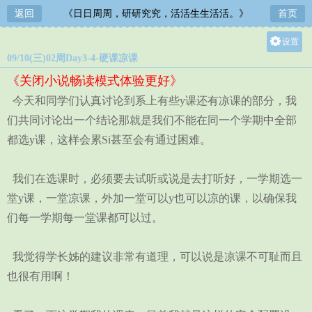
返回
《日日周周，研研究究，活活生生活活。》
首页
设置
09/10(三)02周Day3-4-硬课凉课
关灯
《关闭小说畅读模式体验更好》
大
今天和同学们认真讨论到系上有些y课还有凉课的部分，我
中
们共同讨论出一个结论那就是我们不能在同一个学期中全部
小
都选y课，这样会累Si甚至会有通过困难。
我们在选课时，必须要去试听或说是去打听好，一学期选一
堂y课，一堂凉课，外加一堂可以y也可以凉的课，以确保我
们每一学期每一堂课都可以过。
我觉得学长姊的建议非常有道理，可以说是凉课不可耻而且
也很有用啊！