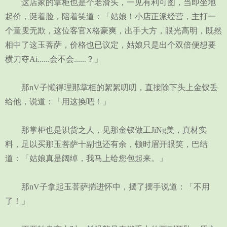
这店家的掌柜也是个老滑头，一见有利可图，当即坐地
起价，涎着脸，陪着笑道：「姑娘！小店正派经营，主打一
个童叟无欺，这位客官X格豪爽，出手大方，眼光高明，既然
相中了这玉菩萨，价格也已议定，姑娘只是出个双倍便想要
横刀夺Ai......会不会......？」
那nV子懒得理那掌柜的絮絮叨叨，直接除下头上金钗丢
给他，说道：「用这换吧！」
那掌柜也是识货之人，见那金钗做工JiNg美，真材实
料，足以买那玉菩萨十副也还有余，顿时眉开眼笑，巴结
道：「姑娘真是阔绰，我马上给您包起来。」
那nV子拿起玉菩萨揣进怀中，摆了摆手说道：「不用
了！」