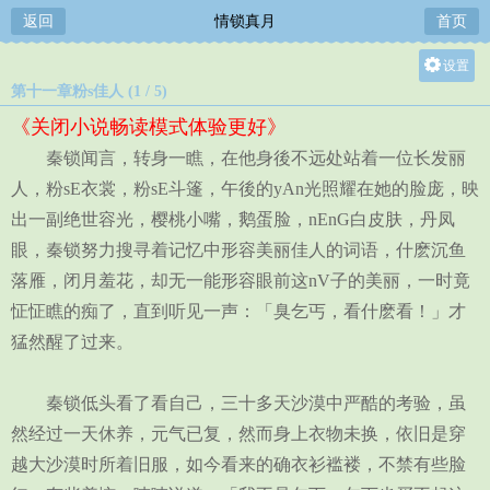
返回
情锁真月
首页
设置
第十一章粉s佳人 (1 / 5)
关灯
《关闭小说畅读模式体验更好》
大
秦锁闻言，转身一瞧，在他身後不远处站着一位长发丽
中
人，粉sE衣裳，粉sE斗篷，午後的yAn光照耀在她的脸庞，映
小
出一副绝世容光，樱桃小嘴，鹅蛋脸，nEnG白皮肤，丹凤
眼，秦锁努力搜寻着记忆中形容美丽佳人的词语，什麽沉鱼
落雁，闭月羞花，却无一能形容眼前这nV子的美丽，一时竟
怔怔瞧的痴了，直到听见一声：「臭乞丐，看什麽看！」才
猛然醒了过来。
秦锁低头看了看自己，三十多天沙漠中严酷的考验，虽
然经过一天休养，元气已复，然而身上衣物未换，依旧是穿
越大沙漠时所着旧服，如今看来的确衣衫褴褛，不禁有些脸