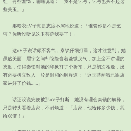
红，有些羞恼，喃喃说道：「我不是乞丐，乞丐也买不起这
些美玉。」
那粉衣nV子却是态度不屑地说道：「谁管你是不是乞
丐？你听没听见这玉菩萨我要了！」
这nV子说话颇不客气，秦锁仔细打量，这才注意到，她
虽然美丽，眉宇之间却隐隐含着些微戾气，加上蛮不讲理的
态度，使得秦锁对她的印象打了个折扣，只是初次相逢，没
有必要树立敌人，於是温和的解释道：「这玉菩萨我已跟店
家讲好了价钱......」
话还没说完便被那nV子打断，她没有理会秦锁的解释，
只是转头看着店家，不耐烦道：「店家，他给你多少钱，我
给双倍！」