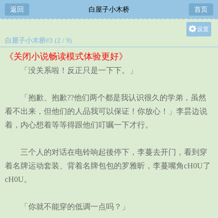
返回
白屋子小木桥
首页
设置
白屋子小木桥#3 (2 / 9)
关灯
《关闭小说畅读模式体验更好》
大
「没关系啦！反正只是一下下。」
中
小
「抱歉、抱歉??他们两个都是我认识很久的学弟，虽然
看不出来，但他们的人品我可以保证！你放心！」李昙边说
着，内心想着等等得跟他们叮嘱一下才行。
三个人的对话在电铃响起後停下，李蔓去开门，看到穿
着名牌运动套装、背着名牌包包的罗雅昕，李蔓嘴角cH0U了
cH0U。
「你就不能穿的低调一点吗？」