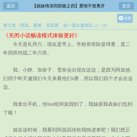
返回
【姐妹情深四部曲之四】爱情不曾离开
首页
设置
第七章：阿岚、夏树、克里斯、成一退出篮球队 (1 / 10)
关灯
《关闭小说畅读模式体验更好》
大
今天是礼拜六，现在是早上。学校有班际篮球赛，是二
中
年四班对战二年六班。
小
我、小静、加奈子、雪奈会出现在这边，是因为阿岚他
们四个昨天邀我们今天来看他们b赛，所以我们四个才会在这
边。
我拿出手机，传line给阿岚我到了，我妹跟我表妹们也到
了喔！
就在这时候，我看到阿岚回传给我快进来吧！我们想正