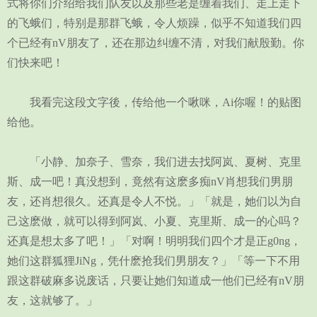
式将你们介绍给我们队友以及那些老是缠着我们、走上走下
的飞蛾们，特别是那群飞蛾，令人烦躁，似乎不知道我们四
个已经有nV朋友了，还在那边纠缠不清，对我们献殷勤。你
们快来吧！
我看完这段文字後，传给他一个啾咪，Ai你喔！的贴图
给他。
「小静、加奈子、雪奈，我们进去找阿岚、夏树、克里
斯、成一吧！真没想到，竟然有这麽多痴nV肖想我们男朋
友，还肖想很久。还真是令人不悦。」「就是，她们以为自
己这麽做，就可以得到阿岚、小夏、克里斯、成一的心吗？
还真是想太多了吧！」「对啊！明明我们四个才是正g0ng，
她们这群狐狸JiNg，凭什麽抢我们男朋友？」「等一下不用
跟这群破麻多说废话，只要让她们知道成一他们已经有nV朋
友，这就够了。」