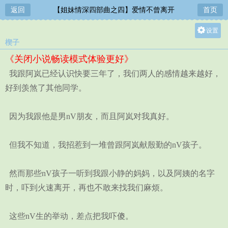
返回
【姐妹情深四部曲之四】爱情不曾离开
首页
设置
楔子
关灯
《关闭小说畅读模式体验更好》
大
我跟阿岚已经认识快要三年了，我们两人的感情越来越好，
中
好到羡煞了其他同学。
小
因为我跟他是男nV朋友，而且阿岚对我真好。
但我不知道，我招惹到一堆曾跟阿岚献殷勤的nV孩子。
然而那些nV孩子一听到我跟小静的妈妈，以及阿姨的名字
时，吓到火速离开，再也不敢来找我们麻烦。
这些nV生的举动，差点把我吓傻。