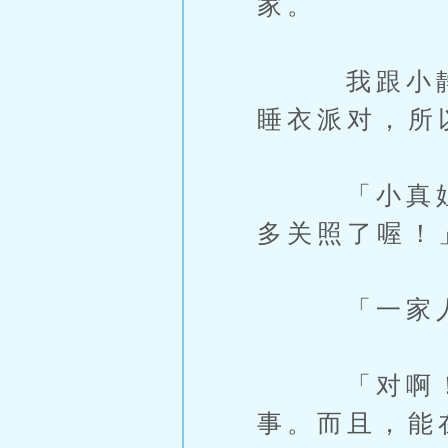
家。
我跟小静在
睡衣派对，所
「小真姐姐
多关照了喔！
「一家人的
「对啊！我
事。而且，能