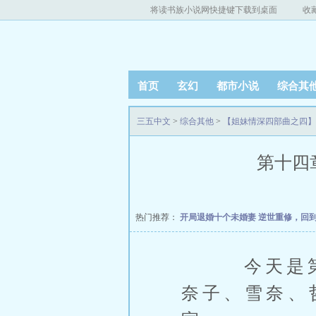
将读书族小说网快捷键下载到桌面
收
首页
玄幻
都市小说
综合其
三五中文
>
综合其他
>
【姐妹情深四部曲之四】
第十四章
热门推荐：
开局退婚十个未婚妻
逆世重修，回
今天是第二
奈子、雪奈、