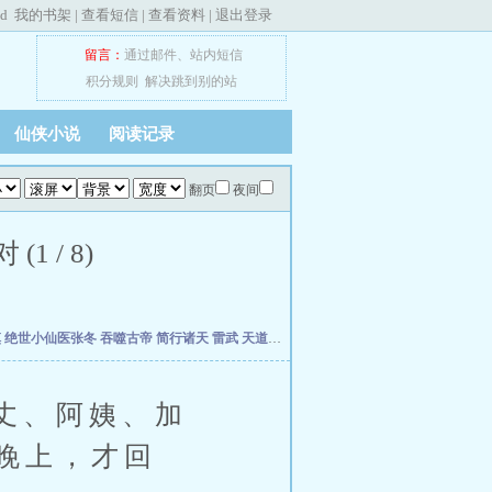
ed
我的书架
|
查看短信
|
查看资料
|
退出登录
留言：
通过邮件
、
站内短信
积分规则
解决跳到别的站
仙侠小说
阅读记录
翻页
夜间
 / 8)
慎
绝世小仙医张冬
吞噬古帝
简行诸天
雷武
天道天骄
开局签到荒古圣体
开局移植妖魔
丈、阿姨、加
晚上，才回