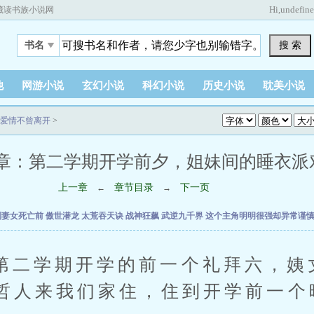
Hi,
undefin
藏读书族小说网
搜 索
书名
他
网游小说
玄幻小说
科幻小说
历史小说
耽美小说
爱情不曾离开
>
：第二学期开学前夕，姐妹间的睡衣派对 (1
上一章
章节目录
下一页
←
→
到妻女死亡前
傲世潜龙
太荒吞天诀
战神狂飙
武逆九千界
这个主角明明很强却异常谨
学期开学的前一个礼拜六，姨
哲人来我们家住，住到开学前一个