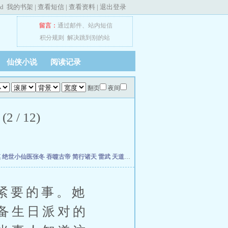
ed
我的书架
|
查看短信
|
查看资料
|
退出登录
留言：
通过邮件
、
站内短信
积分规则
解决跳到别的站
仙侠小说
阅读记录
翻页
夜间
 12)
慎
绝世小仙医张冬
吞噬古帝
简行诸天
雷武
天道天骄
开局签到荒古圣体
开局移植妖魔
紧要的事。她
备生日派对的