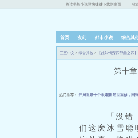
将读书族小说网快捷键下载到桌面
收
首页
玄幻
都市小说
综合其
三五中文
>
综合其他
>
【姐妹情深四部曲之四】
第十章
热门推荐：
开局退婚十个未婚妻
逆世重修，回
「没错，所
们这麽冰雪聪