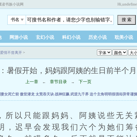
Hi,
undefin
藏读书族小说网
搜 索
书名
他
网游小说
玄幻小说
科幻小说
历史小说
耽美小说
爱情不曾离开
>
：暑假开始，妈妈跟阿姨的生日前半个月 (2 /
上一章
章节目录
下一页
←
→
到妻女死亡前
傲世潜龙
太荒吞天诀
战神狂飙
武逆九千界
这个主角明明很强却异常谨
以只能跟妈妈、阿姨说些无关
明，迟早会发现我们六个为她们筹