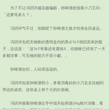
为了不让冯玥涔越说越偏颇，孙暐瀞改指着小刀又问：
「还要等多久？」
冯玥涔气不过，张眼瞪了孙暐瀞之後才转身走回桌边。
冯玥涔先把关狼蛛的透明盒内的黑sEYeT倒回原来的瓶
子，边说道：「这YeT有毒还有腐蚀X，但狼蛛已经泡了一天
多都没事，可见牠的能力不容小觑。」
孙暐瀞会怕，人站得远远的。
冯玥涔知道孙暐瀞胆小，拿着消毒好的小刀走去拉她到
旁边的桌前。这张桌上有个大的白瓷碗。
冯玥涔握着孙暐瀞左手中指开始用酒JiNg棉片消毒，看