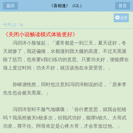
返回
《喜相逢》（GL）
首页
设置
十六 (2 / 4)
关灯
《关闭小说畅读模式体验更好》
大
冯玥涔小脸皱起，「通常都是一到三天，夏天还好，冬
中
天就惨了，我还偏矮，水都漫到我大腿的高度。不过关黑屋
小
除了惩罚，也有要b我们练功的意思。只要功夫好，便能撑在
墙上度过时间；功夫不好，就活该泡在水里受苦。」
孙暐瀞恍然，同时也注意到冯玥涔刚说的话，「原来李
先生也会被关黑屋。」
冯玥涔登时不服气地嚷嚷：「你什麽意思，就我会犯错
吗？我虽然被关b较多次，但我武功好，能撑b较久。大哥武
功差，撑不住。阿母肯定是心疼大哥，才会常放过他。」