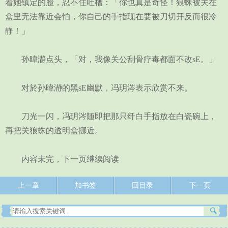
着她镇定的脸，忍不住吐槽：「你也真是奇怪！狼蛛被关在
盒里无法靠近会怕，你自己的手指现在要被刀切开反而很冷
静！」
孙暐瀞点头，「对，我像关公刮骨疗毒都面不改sE。」
对於孙暐瀞的黑sE幽默，冯玥涔表示欣赏不来。
刀光一闪，冯玥涔随即把那只纤白手指放在白瓷碗上，
再把关狼蛛的透明盒挪近。
内容未完，下一页继续阅读
上一章
加书签
回目录
下一页