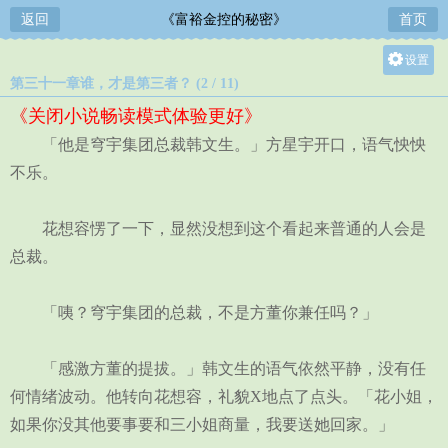
返回
《富裕金控的秘密》
首页
设置
第三十一章谁，才是第三者？ (2 / 11)
关灯
《关闭小说畅读模式体验更好》
大
「他是穹宇集团总裁韩文生。」方星宇开口，语气怏怏
中
不乐。
小
花想容愣了一下，显然没想到这个看起来普通的人会是
总裁。
「咦？穹宇集团的总裁，不是方董你兼任吗？」
「感激方董的提拔。」韩文生的语气依然平静，没有任
何情绪波动。他转向花想容，礼貌X地点了点头。「花小姐，
如果你没其他要事要和三小姐商量，我要送她回家。」