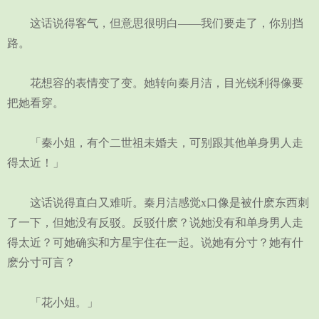
这话说得客气，但意思很明白——我们要走了，你别挡
路。
花想容的表情变了变。她转向秦月洁，目光锐利得像要
把她看穿。
「秦小姐，有个二世祖未婚夫，可别跟其他单身男人走
得太近！」
这话说得直白又难听。秦月洁感觉x口像是被什麽东西刺
了一下，但她没有反驳。反驳什麽？说她没有和单身男人走
得太近？可她确实和方星宇住在一起。说她有分寸？她有什
麽分寸可言？
「花小姐。」