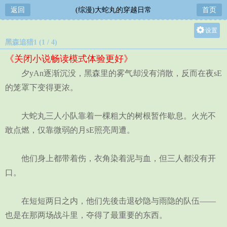
返回
(综漫)大蛇丸的穿越日常
首页
设置
黑森追猎1 (1 / 4)
关灯
《关闭小说畅读模式体验更好》
大
夕yAn逐渐沉没，黑森里的雾气却没有消散，反而在夜sE
中
的笼罩下变得更浓。
小
大蛇丸三人小队靠着一棵粗大的树根暂作歇息。火光不
敢点燃，仅靠微弱的月sE照亮周遭。
他们身上都带着伤，衣角染着泥与血，但三人都没有开
口。
在短短两日之内，他们先後击退砂隐与雨隐的队伍——
也是在那两场战斗里，夺得了最重要的东西。