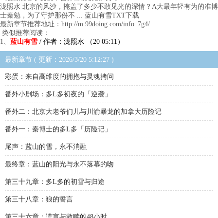
泷照水 北京的风沙，掩盖了多少不敢见光的深情？A大最年轻有为的准博
士秦勉，为了守护那份不 ... 蓝山有雪TXT下载
最新章节推荐地址：http://m.99doing.com/info_7g4/
类似推荐阅读：
1、
蓝山有雪
/ 作者：泷照水 （20 05:11）
最新章节 ( 更新：2026/3/20 5:12:27 )
彩蛋：来自高维度的拥抱与灵魂拷问
番外小剧场：多L多初夜的「逆袭」
番外二：北京大老爷们儿与川渝暴龙的加拿大历险记
番外一：秦博士的多L多「历险记」
尾声：蓝山的雪，永不消融
最终章：蓝山的阳光与永不落幕的吻
第三十九章：多L多的初雪与归途
第三十八章：狼的誓言
第三十六章：谎言与救赎的48小时