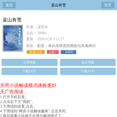
返回
蓝山有雪
首页
蓝山有雪
作者：泷照水
点击：28980
更新：2026/3/20 5:12:27
最新：
彩蛋：来自高维度的拥抱与灵魂拷问
耽美小说
连载中
84090
立即阅读
加入书架
下载TXT1
下载TXT2
关闭小说畅读模式体验更好
无广告阅读
1.打开手机百度。
2.点击右下方“我的”。
3.下滑找到设置,点击。
4.下滑找到“网页小说畅读服务”,点击关闭。
5.最后观看小说就不会弹出畅读模式了。