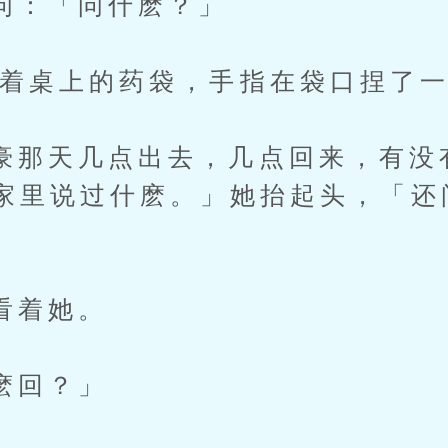
「问什麽？」
桌上的药袋，手指在袋口捏了一
天几点出去，几点回来，有没
家里说过什麽。」她抬起头，「还
着她。
回？」