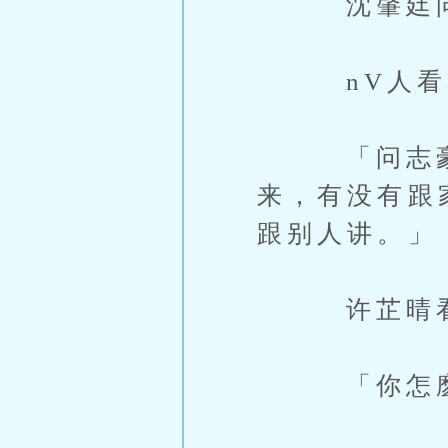
沈肇廷问：
nV人看着
「问志豪那
来，有没有跟
跟别人讲。」
许芷晴看
「你怎麽