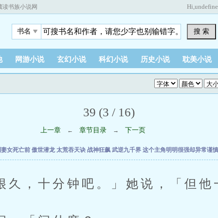
Hi,
undefin
藏读书族小说网
搜 索
书名
他
网游小说
玄幻小说
科幻小说
历史小说
耽美小说
39 (3 / 16)
上一章
章节目录
下一页
←
→
到妻女死亡前
傲世潜龙
太荒吞天诀
战神狂飙
武逆九千界
这个主角明明很强却异常谨
，十分钟吧。」她说，「但他