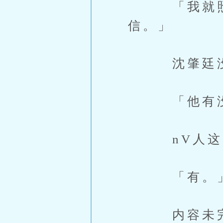
「我就照我
信。」
沈肇廷没
「他有没有
nV人这次
「有。
内容未完，