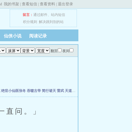
ed
我的书架
|
查看短信
|
查看资料
|
退出登录
留言：
通过邮件
、
站内短信
积分规则
解决跳到别的站
仙侠小说
阅读记录
翻页
夜间
慎
绝世小仙医张冬
吞噬古帝
简行诸天
雷武
天道天骄
开局签到荒古圣体
开局移植妖魔
一直问。」