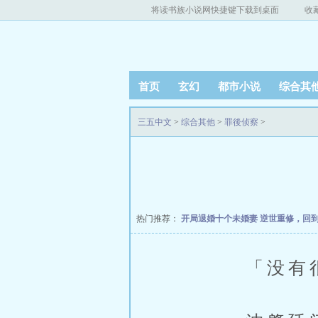
将读书族小说网快捷键下载到桌面
收
首页
玄幻
都市小说
综合其
三五中文
>
综合其他
>
罪後侦察
>
热门推荐：
开局退婚十个未婚妻
逆世重修，回
「没有很久