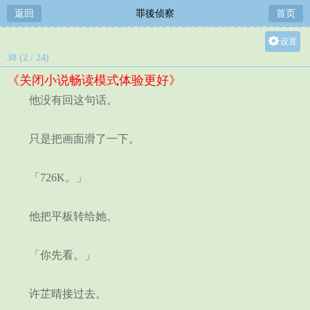
返回
罪後侦察
首页
设置
38 (2 / 24)
关灯
《关闭小说畅读模式体验更好》
大
他没有回这句话。
中
小
只是把画面滑了一下。
「726K。」
他把平板转给她。
「你先看。」
许芷晴接过去。