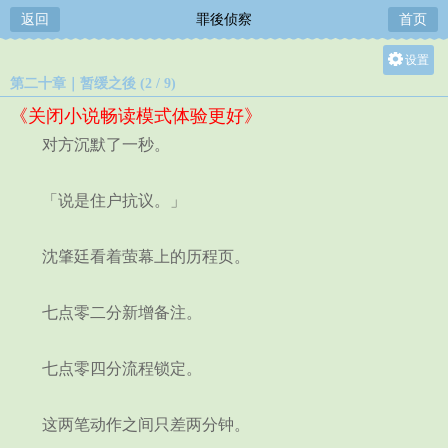
返回
罪後侦察
首页
设置
第二十章｜暂缓之後 (2 / 9)
关灯
《关闭小说畅读模式体验更好》
大
对方沉默了一秒。
中
小
「说是住户抗议。」
沈肇廷看着萤幕上的历程页。
七点零二分新增备注。
七点零四分流程锁定。
这两笔动作之间只差两分钟。