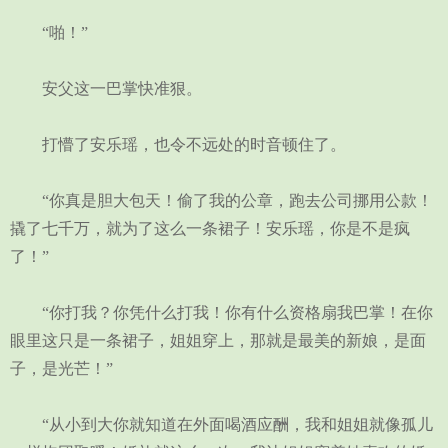
“啪！”
安父这一巴掌快准狠。
打懵了安乐瑶，也令不远处的时音顿住了。
“你真是胆大包天！偷了我的公章，跑去公司挪用公款！
撬了七千万，就为了这么一条裙子！安乐瑶，你是不是疯
了！”
“你打我？你凭什么打我！你有什么资格扇我巴掌！在你
眼里这只是一条裙子，姐姐穿上，那就是最美的新娘，是面
子，是光芒！”
“从小到大你就知道在外面喝酒应酬，我和姐姐就像孤儿