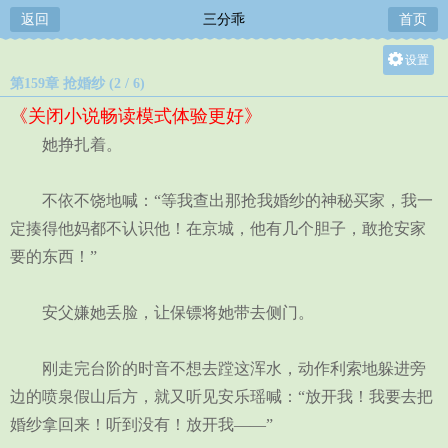
返回
三分乖
首页
设置
第159章 抢婚纱 (2 / 6)
关灯
《关闭小说畅读模式体验更好》
大
她挣扎着。
中
小
不依不饶地喊：“等我查出那抢我婚纱的神秘买家，我一
定揍得他妈都不认识他！在京城，他有几个胆子，敢抢安家
要的东西！”
安父嫌她丢脸，让保镖将她带去侧门。
刚走完台阶的时音不想去蹚这浑水，动作利索地躲进旁
边的喷泉假山后方，就又听见安乐瑶喊：“放开我！我要去把
婚纱拿回来！听到没有！放开我——”