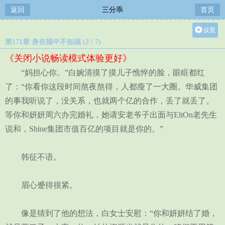
返回
三分乖
首页
设置
第171章 身在福中不知福 (2 / 7)
关灯
《关闭小说畅读模式体验更好》
大
“妈担心你。”白婉清摸了摸儿子憔悴的脸，眼眶都红
中
了：“你看你这段时间熬夜熬得，人都瘦了一大圈。华威集团
小
的事我听说了，没关系，也就两个亿的合作，丢了就丢了。
等你和妍妍周六办完婚礼，她请安老爷子出面与EltOn老先生
说和，Shine集团市值百亿的项目就是你的。”
韩征不语。
眉心蹙得很紧。
像是猜到了他的想法，白女士安慰：“你和妍妍结了婚，