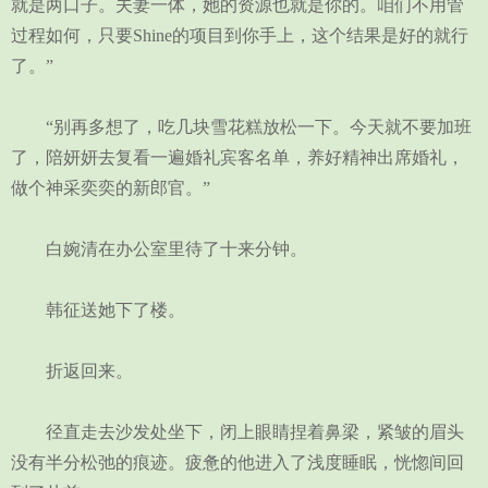
就是两口子。夫妻一体，她的资源也就是你的。咱们不用管
过程如何，只要Shine的项目到你手上，这个结果是好的就行
了。”
“别再多想了，吃几块雪花糕放松一下。今天就不要加班
了，陪妍妍去复看一遍婚礼宾客名单，养好精神出席婚礼，
做个神采奕奕的新郎官。”
白婉清在办公室里待了十来分钟。
韩征送她下了楼。
折返回来。
径直走去沙发处坐下，闭上眼睛捏着鼻梁，紧皱的眉头
没有半分松弛的痕迹。疲惫的他进入了浅度睡眠，恍惚间回