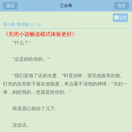
返回
三分乖
首页
设置
第24章 雪花糕 (2 / 6)
关灯
《关闭小说畅读模式体验更好》
大
“什么？”
中
小
“这是妈给你的。”
“我们是领了证的夫妻。”时音抬眸，望见他俊美的脸。
灯光的灰色影子落在他脸庞，有点看不清他的神情：“夫妇一
体，妈给我的，也就是给你的。”
韩湛眉心挑动了几下。
没说话。