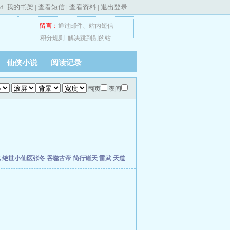
ed
我的书架
|
查看短信
|
查看资料
|
退出登录
留言：
通过邮件
、
站内短信
积分规则
解决跳到别的站
仙侠小说
阅读记录
翻页
夜间
慎
绝世小仙医张冬
吞噬古帝
简行诸天
雷武
天道天骄
开局签到荒古圣体
开局移植妖魔