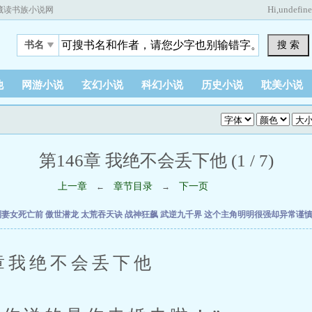
Hi,
undefin
藏读书族小说网
搜 索
书名
他
网游小说
玄幻小说
科幻小说
历史小说
耽美小说
第146章 我绝不会丢下他 (1 / 7)
上一章
章节目录
下一页
←
→
到妻女死亡前
傲世潜龙
太荒吞天诀
战神狂飙
武逆九千界
这个主角明明很强却异常谨
我绝不会丢下他