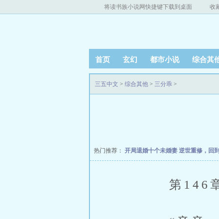
将读书族小说网快捷键下载到桌面
收
首页
玄幻
都市小说
综合其
三五中文
>
综合其他
>
三分乖
>
热门推荐：
开局退婚十个未婚妻
逆世重修，回
第146章