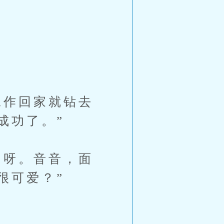
作回家就钻去
成功了。”
呀。音音，面
很可爱？”