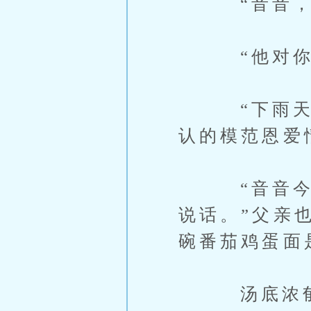
“音音，你
“他对你可
“下雨天给
认的模范恩爱
“音音今天
说话。”父亲
碗番茄鸡蛋面
汤底浓