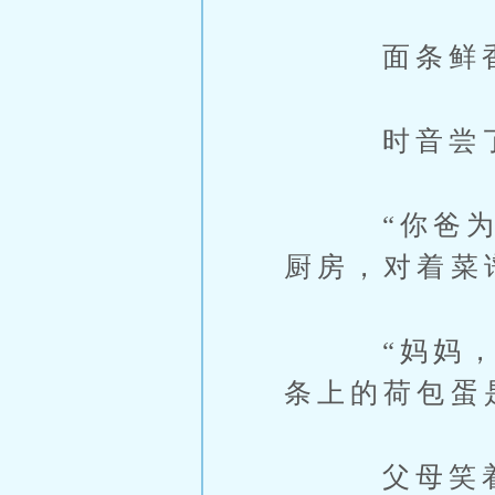
面条鲜
时音尝了几
“你爸为了
厨房，对着菜
“妈妈，您
条上的荷包蛋
父母笑