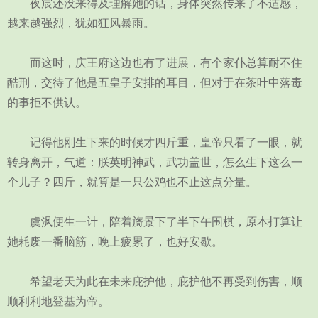
夜宸还没来得及理解她的话，身体突然传来了不适感，
越来越强烈，犹如狂风暴雨。
而这时，庆王府这边也有了进展，有个家仆总算耐不住
酷刑，交待了他是五皇子安排的耳目，但对于在茶叶中落毒
的事拒不供认。
记得他刚生下来的时候才四斤重，皇帝只看了一眼，就
转身离开，气道：朕英明神武，武功盖世，怎么生下这么一
个儿子？四斤，就算是一只公鸡也不止这点分量。
虞沨便生一计，陪着旖景下了半下午围棋，原本打算让
她耗废一番脑筋，晚上疲累了，也好安歇。
希望老天为此在未来庇护他，庇护他不再受到伤害，顺
顺利利地登基为帝。