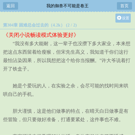
返回
我的御兽不可能是卷王
首页
设置
第304章 困难总会过去的（4.2k） (2 / 2)
关灯
《关闭小说畅读模式体验更好》
大
“我没有多大能耐，这一辈子也没攒下多大家业，本来想
中
把这点东西留着给瘦猴，但宋先生高义，我知道干你们这行
小
最怕沾染因果，所以我想把这个给你当报酬。”许大爷说着打
开了铁盒子。
她是个爱玩的人，在实验之余，会尽可能的找时间来哄
哄自己的手机。
胆大谨慎，这是他们做事的特点，在晴天白日做事是有
些冒险，但只要做好准备，打通要紧处，这件事也不难。