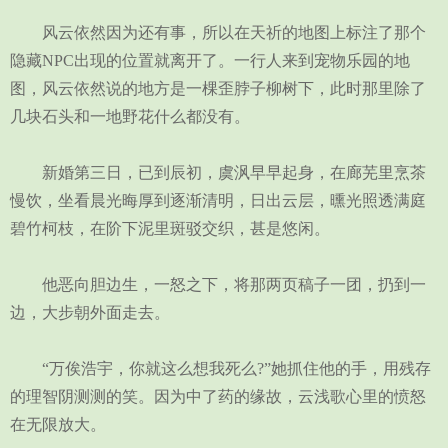
风云依然因为还有事，所以在天祈的地图上标注了那个
隐藏NPC出现的位置就离开了。一行人来到宠物乐园的地
图，风云依然说的地方是一棵歪脖子柳树下，此时那里除了
几块石头和一地野花什么都没有。
新婚第三日，已到辰初，虞沨早早起身，在廊芜里烹茶
慢饮，坐看晨光晦厚到逐渐清明，日出云层，曛光照透满庭
碧竹柯枝，在阶下泥里斑驳交织，甚是悠闲。
他恶向胆边生，一怒之下，将那两页稿子一团，扔到一
边，大步朝外面走去。
“万俟浩宇，你就这么想我死么?”她抓住他的手，用残存
的理智阴测测的笑。因为中了药的缘故，云浅歌心里的愤怒
在无限放大。