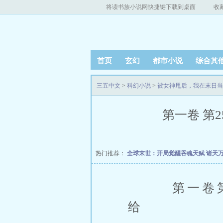
将读书族小说网快捷键下载到桌面
收
首页
玄幻
都市小说
综合其
三五中文
>
科幻小说
>
被女神甩后，我在末日当
第一卷 第2
热门推荐：
全球末世：开局觉醒吞魂天赋
诸天
第一卷第2
给