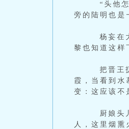
“头他怎么
旁的陆明也是
杨妄在大庭
黎也知道这样
把晋王扔给
霞，当看到水
变：这应该不
厨娘头儿过
人，这里烟熏