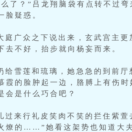
了？”吕龙翔脑袋有点转不过弯
一脸疑惑。
广众之下说出来，玄武宫主更
下去不好，抬步就向杨妄而来。
雪莲和琉璃，她急急的到前厅
慕霞的脸肿起一边，胳膊上有伤时
是会是什么巧合吧？
来行礼皮笑肉不笑的拦住紫萱去
火燎的……”她看这架势也知道大