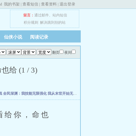
ed
我的书架
|
查看短信
|
查看资料
|
退出登录
留言：
通过邮件
、
站内短信
积分规则
解决跳到别的站
仙侠小说
阅读记录
翻页
夜间
(1 / 3)
线
全民深渊：我技能无限强化
我从末世开始无敌
网游之王者再战
星际叛徒
我以狐仙
盾给你，命也