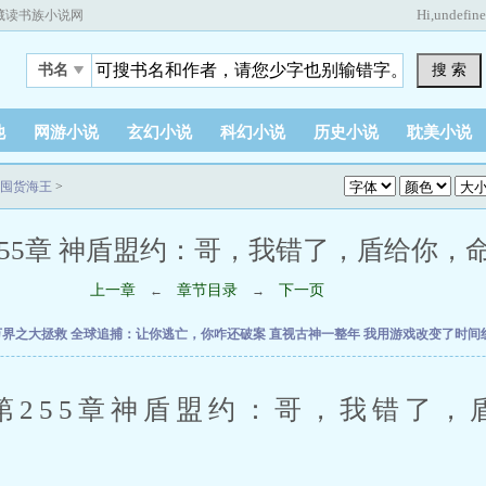
Hi,
undefin
藏读书族小说网
搜 索
书名
他
网游小说
玄幻小说
科幻小说
历史小说
耽美小说
囤货海王
>
55章 神盾盟约：哥，我错了，盾给你，命也给 
上一章
章节目录
下一页
←
→
万界之大拯救
全球追捕：让你逃亡，你咋还破案
直视古神一整年
我用游戏改变了时间
55章神盾盟约：哥，我错了，