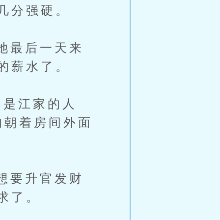
几分强硬。
她最后一天来
的薪水了。
是江家的人
的朝着房间外面
想要升官发财
求了。