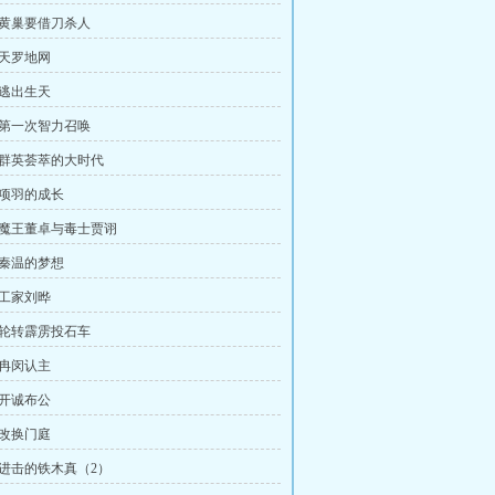
：黄巢要借刀杀人
：天罗地网
：逃出生天
：第一次智力召唤
：群英荟萃的大时代
：项羽的成长
：魔王董卓与毒士贾诩
：秦温的梦想
：工家刘晔
：轮转霹雳投石车
：冉闵认主
：开诚布公
：改换门庭
：进击的铁木真（2）