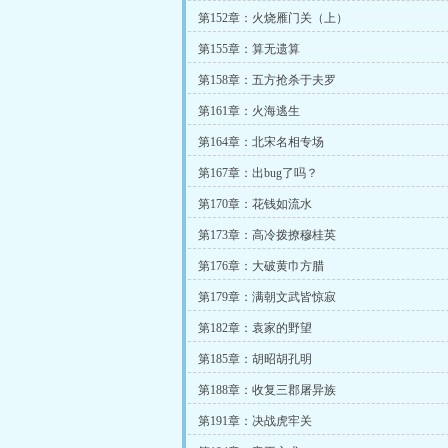
第152章：火烧雁门关（上）
第155章：算无遗算
第158章：五方抢杀于夫罗
第161章：火海逃生
第164章：北宋名相专场
第167章：出bug了吗？
第170章：花钱如流水
第173章：高冷拨撩穆桂英
第176章：大破黄巾方腊
第179章：满朝文武皆惊寂
第182章：袁家的野望
第185章：胡昭胡孔明
第188章：收复三郡屠异族
第191章：决战虎牢关