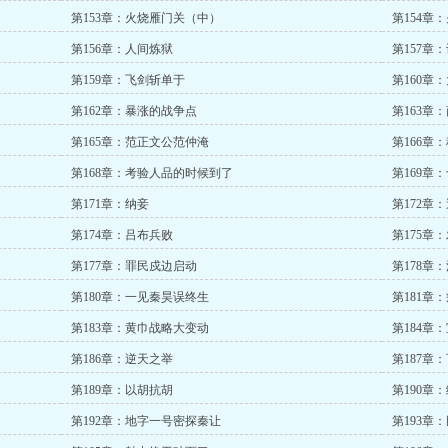
第153章：火烧雁门关（中）
第154章
第156章：人间炼狱
第157章
第159章：飞剑斩单于
第160章
第162章：暴涨的战争点
第163章
第165章：范正文公范仲淹
第166章
第168章：考验人品的时候到了
第169章
第171章：纳妾
第172章
第174章：吕布兵败
第175章
第177章：罪民戍边启动
第178章
第180章：一见秦昊误终生
第181章
第183章：黄巾战略大变动
第184章
第186章：逆天之举
第187章
第189章：以胡抗胡
第190章
第192章：地字一号密探秦让
第193章