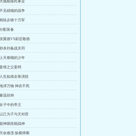
：大规模移民事宜
：不见硝烟的战争
：精练步骑十万军
：分配装备
：张翼德VS尉迟敬德
：秒杀刘备战关羽
：上天眷顾的少年
：姜维之父姜冏
：人生如戏全靠演技
：地泽万物 神农不死
：秦温挂帅
：女子中的帝王
：以己为子与天对弈
：超神级技能战神
：天命难违 纵横捭阖