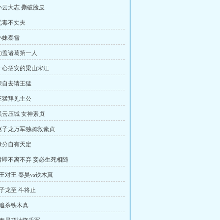
小云大志 撕破脸皮
无毒不丈夫
小妹秦雪
功盖诸葛第一人
一心招安的梁山宋江
亲自去请王猛
王猛拜见主公
黑云压城 女神素贞
赵子龙万军独骑救素贞
缘分自有天定
君即不离不弃 妾必生死相随
：王对王 秦昊vs铁木真
：子龙至 斗将止
：追杀铁木真