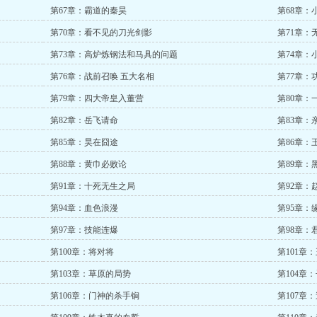
第67章：霸道的秦昊
第68章：
第70章：看不见的刀光剑影
第71章：
第73章：高炉炼钢法和马具的问题
第74章：
第76章：战前召唤 五大名相
第77章：
第79章：四大帝皇入董营
第80章：
第82章：岳飞请命
第83章：
第85章：昊在囧途
第86章：
第88章：黄巾必败论
第89章：
第91章：十死无生之局
第92章：
第94章：血色浪漫
第95章：
第97章：技能连爆
第98章：
第100章：将对将
第101章
第103章：草原的局势
第104章
第106章：门神的杀手锏
第107章