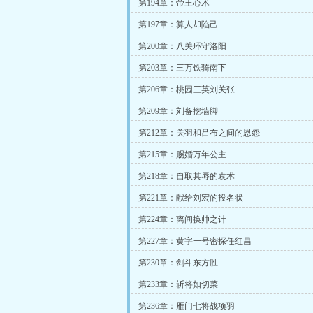
第194章：帝王心术
第197章：算人却陷己
第200章：八关环守洛阳
第203章：三万铁骑南下
第206章：桃园三英刘关张
第209章：刘备挖墙脚
第212章：关羽和吕布之间的恩怨
第215章：赐婚万年公主
第218章：自取其辱的袁术
第221章：献给刘宏的投名状
第224章：离间换帅之计
第227章：黄字一号密探任红昌
第230章：剑斗东方胜
第233章：斩将如切菜
第236章：雁门七将战项羽