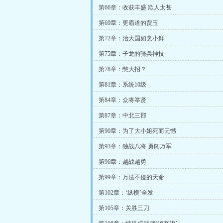
第66章：收获丰盛 欺人太甚
第69章：更霸道的贾玉
第72章：治大国如烹小鲜
第75章：子龙的骑兵神技
第78章：憋大招？
第81章：系统10级
第84章：众将举贤
第87章：中北三郡
第90章：为了大小姐死而无憾
第93章：独战八将 勇闯万军
第96章：越战越勇
第99章：万法不侵的天命
第102章：‘纵横’全发
第105章：关胜三刀