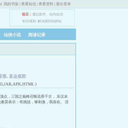
ed
我的书架
|
查看短信
|
查看资料
|
退出登录
留言：
通过邮件
、
站内短信
积分规则
解决跳到别的站
仙侠小说
阅读记录
荐票
,
直达底部
JAR,APK,HTML )
唤顶点，三国之巅峰召唤流香千古， 东汉末
秦昊表示：有挑战，够刺激，我喜欢。 没