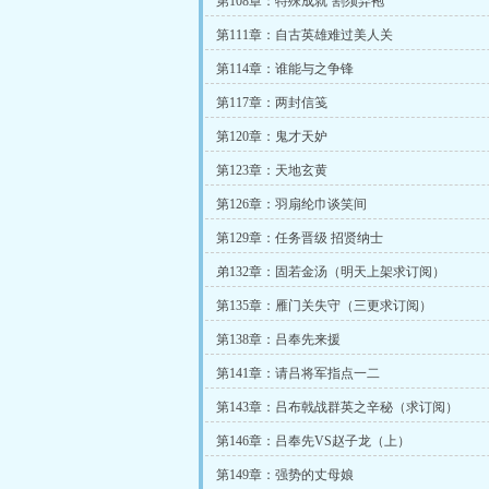
第108章：特殊成就‘割须弃袍’
第111章：自古英雄难过美人关
第114章：谁能与之争锋
第117章：两封信笺
第120章：鬼才天妒
第123章：天地玄黄
第126章：羽扇纶巾谈笑间
第129章：任务晋级 招贤纳士
弟132章：固若金汤（明天上架求订阅）
第135章：雁门关失守（三更求订阅）
第138章：吕奉先来援
第141章：请吕将军指点一二
第143章：吕布戟战群英之辛秘（求订阅）
第146章：吕奉先VS赵子龙（上）
第149章：强势的丈母娘