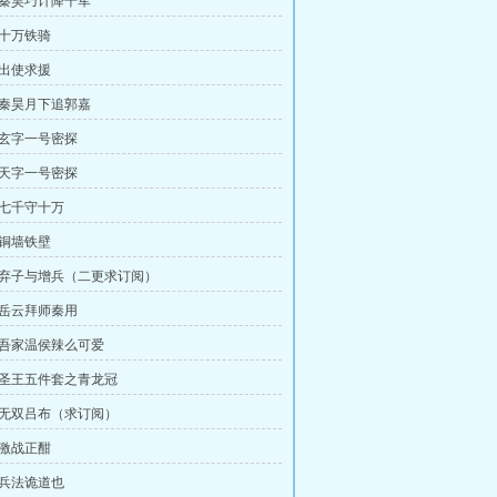
：秦昊巧计降千军
：十万铁骑
：出使求援
：秦昊月下追郭嘉
：玄字一号密探
：天字一号密探
：七千守十万
：铜墙铁壁
：弃子与增兵（二更求订阅）
：岳云拜师秦用
：吾家温侯辣么可爱
：圣王五件套之青龙冠
：无双吕布（求订阅）
：激战正酣
：兵法诡道也