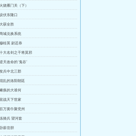
：火烧雁门关（下）
：设伏东隆口
：大获全胜
：商城兑换系统
：穆桂英 尉迟恭
：十大名剑之干将莫邪
：逆天改命的‘鬼谷’
：发兵中北三郡
：混乱的洛阳朝廷
：瘫痪的大谁何
：宣战天下世家
：百万黄巾聚兖州
：练骑兵 望河套
：卧薪尝胆