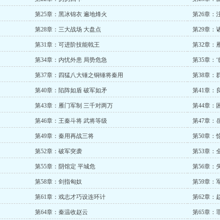
第25章：黑冰锦衣 遍地烽火
第26章：
第28章：三大战场 大盘点
第29章：
第31章：可进阶技能戟王
第32章：
第34章：内忧外患 局势危急
第35章：
第37章：四猛八大锤之铜锤将秦用
第38章：
第40章：陷阵如盾 破军如矛
第41章：
第43章：雁门军制 三千对两万
第44章：
第46章：王秦斗将 武将等级
第47章：
第49章：秦用再战三将
第50章：
第52章：破军突袭
第53章：
第55章：阴馆定 平城危
第56章：
第58章：剑指匈奴
第59章：
第61章：戏志才巧设连环计
第62章：
第64章：秦温收赵云
第65章：