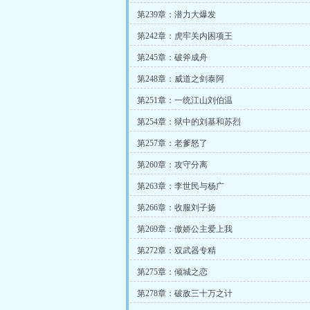
第239章：潜力大爆发
第242章：虎牢关内困项王
第245章：破斧成舟
第248章：威道之剑泰阿
第251章：一统江山刘伯温
第254章：狱中的刘基和苏烈
第257章：老爹怒了
第260章：攻守分离
第263章：李世民与杨广
第266章：收服刘子扬
第269章：傲娇公主爱上我
第272章：双武器专精
第275章：倾城之恋
第278章：破敌三十万之计