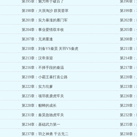
第195章：魅力终于破百了
第196章
第198章：大浪淘沙 群英荟萃
第199章
第201章：实力暴涨的雁门军
第202章
第204章：事业爱情双丰收
第205章
第207章：兄弟重逢
第208章
第210章：刘备VS秦昊 关羽VS秦虎
第211章
第213章：汉帝亲迎
第214章
第216章：不择手段的秦温
第217章
第219章：小霸王暴打袁公路
第220章
第222章：实力坑爹
第223章
第225章：项羽夜袭虎牢关
第226章
第228章：貂蝉的成长
第229章
第231章：秦昊急驰虎牢关
第232章
第234章：基础武力第一
第235章
第237章：羽之神勇 千古无二
第238章