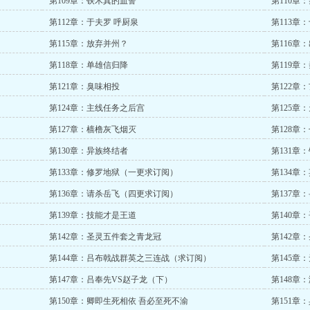
第109章：铁木真的血誓
第110章
第112章：于夫罗 呼厨泉
第113章
第115章：放弃并州？
第116章
第118章：单雄信归降
第119章
第121章：臭味相投
第122章
第124章：主线任务之后宫
第125章
第127章：樯橹灰飞烟灭
第128章
第130章：异族终结者
第131章
第133章：修罗地狱（一更求订阅）
第134章
第136章：请杀岳飞（四更求订阅）
第137章
第139章：技能才是王道
第140章
第142章：圣灵五件套之青龙冠
第142章
第144章：吕布戟战群英之三连战（求订阅）
第145章
第147章：吕奉先VS赵子龙（下）
第148章
第150章：卿即生死相依 吾必至死不渝
第151章