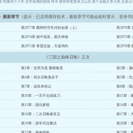
候
乾隆四十八年
女帝洛璃的烦恼
终宋
接替韩复榘保卫山东
真千金她又争又抢
反派让
》最新章节
（提示：已启用缓存技术，最新章节可能会延时显示，登录书
第2977章 横跨时空长河的会面（上）
第2976
第2974章 南中祖巫，都天神煞
第2973
第2971章 青莲绽放，天道鸿钧
第2970
《三国之巅峰召唤》正文
第1章：生而为圣 重瞳秦昊
第2章：
第4章：初次召唤鬼谷子
第5章：
第7章：温良恭俭让
第8章：
第10章：一言不合就拔刀
第11章：
第13章：国仇家恨
第14章：
第16章：二次召唤秦良玉
第17章：
第19章：游学式任教法
第20章：
第22章：匆匆四年
第23章：