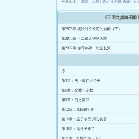
推荐阅读：
谍战：我有万恶之王系统
边疆小斥
《三国之巅峰召唤
第2978章 横跨时空长河的会面（下）
第2975章 十二都天神煞大阵
第2972章 赤霄剑碎，时空长河
序
第3章：史上最伟大帝王
第6章：变数与定数
第9章：穷文富武
第12章：离间进行时
第15章：逼子杀兄 用心良苦
第18章：鬼谷子来了
第21章：复国九策（下）