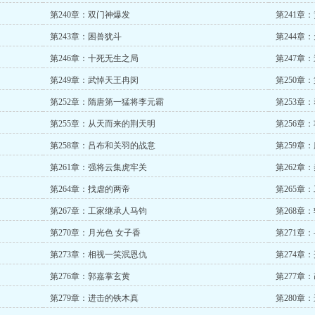
第240章：双门神爆发
第241章
第243章：困兽犹斗
第244章
第246章：十死无生之局
第247章
第249章：武悼天王冉闵
第250章
第252章：隋唐第一猛将李元霸
第253章
第255章：从天而来的荆天明
第256章
第258章：吕布和关羽的战意
第259章
第261章：强将云集虎牢关
第262章
第264章：找虐的两帝
第265章
第267章：工家继承人马钧
第268章
第270章：月光色 女子香
第271章
第273章：相视一笑泯恩仇
第274章
第276章：郭嘉掌玄黄
第277章
第279章：进击的铁木真
第280章