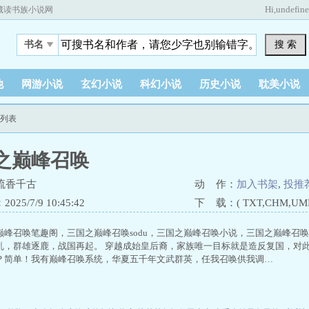
Hi,
undefin
藏读书族小说网
搜 索
书名
他
网游小说
玄幻小说
科幻小说
历史小说
耽美小说
节列表
之巅峰召唤
流香千古
动 作：
加入书架
,
投推
25/7/9 10:45:42
下 载：( TXT,CHM,UMD,
巅峰召唤笔趣阁，三国之巅峰召唤sodu，三国之巅峰召唤小说，三国之巅峰召
乱，群雄逐鹿，战国再起。 穿越成始皇后裔，家族唯一目标就是造反复国，对此
？简单！我有巅峰召唤系统，华夏五千年文武群英，任我召唤供我调…
）