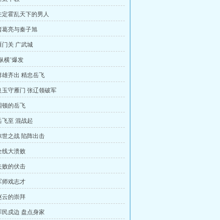
注定霍乱天下的男人
诸葛亮与秦子旭
雁门关 广武城
‘纵横’爆发
群雄齐出 精忠岳飞
良玉守雁门 张辽领破军
困顿的岳飞
岳飞至 混战起
惊世之战 陷阵出击
全线大溃败
失败的伏击
军师戏志才
赵云的崇拜
罪民戍边 盘点身家