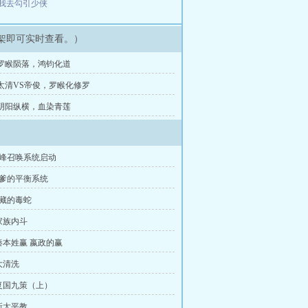
我去勾引少侠
架即可实时查看。）
章 罗睺陨落，鸿钧化道
章 太清VS帝俊，罗睺化修罗
章 阴阳纵横，血染青莲
巅峰召唤系统启动
坑爹的平衡系统
隐藏的毒蛇
家族内斗
秦本姓赢 嬴政的赢
大清洗
复国九策（上）
新太平教