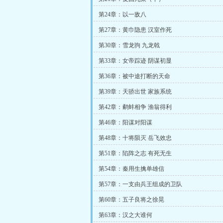
第24章：以一敌八
第27章：黄巾隐患 汉室作死
第30章：雪龙驹 九龙戟
第33章：女帝踪迹 阴谋初显
第36章：被中途打断的天命
第39章：天骄出世 家族系统
第42章：鹬蚌相争 渔翁得利
第46章：阳谋对阳谋
第48章：十将陨灭 岳飞效忠
第51章：陷阵之志 有死无生
第54章：秦用生擒单雄信
第57章：一支由兵王组成的卫队
第60章：五子良将之徐晃
第63章：汉之大谁何