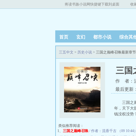
将读书族小说网快捷键下载到桌面
收
首页
玄幻
都市小说
综合其
三五中文
>
历史小说
> 三国之巅峰召唤最新章
三国
作 者：
最后更新：20
三国之
年，天下大
钱没权没势
类似推荐阅读：
1、
三国之巅峰召唤
/ 作者：流香千古 （09 10:44