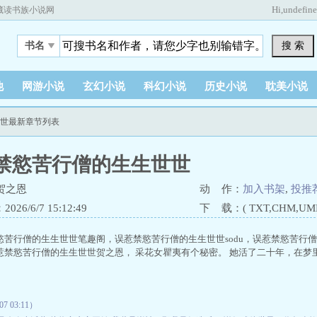
Hi,
undefin
藏读书族小说网
搜 索
书名
他
网游小说
玄幻小说
科幻小说
历史小说
耽美小说
世世最新章节列表
禁慾苦行僧的生生世世
贺之恩
动 作：
加入书架
,
投推
26/6/7 15:12:49
下 载：( TXT,CHM,UMD,
慾苦行僧的生生世世笔趣阁，误惹禁慾苦行僧的生生世世sodu，误惹禁慾苦行
惹禁慾苦行僧的生生世世贺之恩， 采花女瞿夷有个秘密。 她活了二十年，在梦
 03:11）