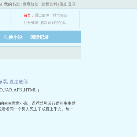
ed
我的书架
|
查看短信
|
查看资料
|
退出登录
留言：
通过邮件
、
站内短信
积分规则
解决跳到别的站
仙侠小说
阅读记录
荐票
,
直达底部
JAR,APK,HTML )
僧的生生世世小说，误惹禁慾苦行僧的生生世
里看着同一个男人死去了成百上千次。每一