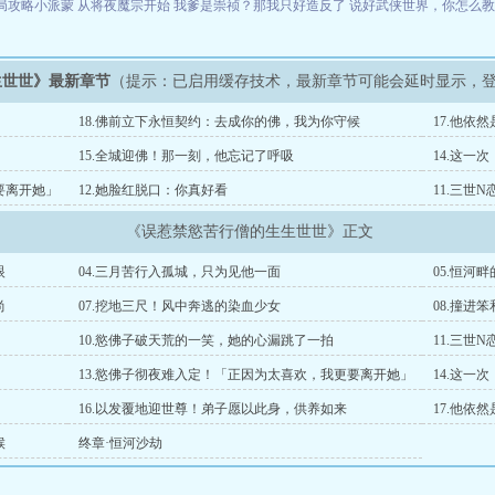
局攻略小派蒙
从将夜魔宗开始
我爹是崇祯？那我只好造反了
说好武侠世界，你怎么
生世世》最新章节
（提示：已启用缓存技术，最新章节可能会延时显示，
18.佛前立下永恒契约：去成你的佛，我为你守候
17.他依
15.全城迎佛！那一刻，他忘记了呼吸
14.这一
要离开她」
12.她脸红脱口：你真好看
11.三世
《误惹禁慾苦行僧的生生世世》正文
眼
04.三月苦行入孤城，只为见他一面
05.恒河
尚
07.挖地三尺！风中奔逃的染血少女
08.撞进
10.慾佛子破天荒的一笑，她的心漏跳了一拍
11.三世
13.慾佛子彻夜难入定！「正因为太喜欢，我更要离开她」
14.这一
16.以发覆地迎世尊！弟子愿以此身，供养如来
17.他依
候
终章·恒河沙劫