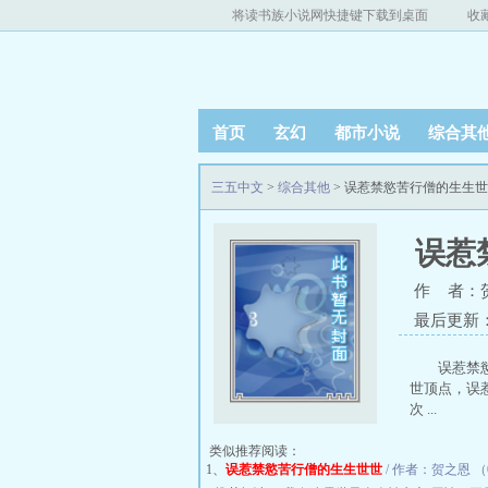
将读书族小说网快捷键下载到桌面
收
首页
玄幻
都市小说
综合其
三五中文
>
综合其他
> 误惹禁慾苦行僧的生生
误惹
作 者：
最后更新：20
误惹禁
世顶点，误
次 ...
类似推荐阅读：
1、
误惹禁慾苦行僧的生生世世
/ 作者：贺之恩 （07