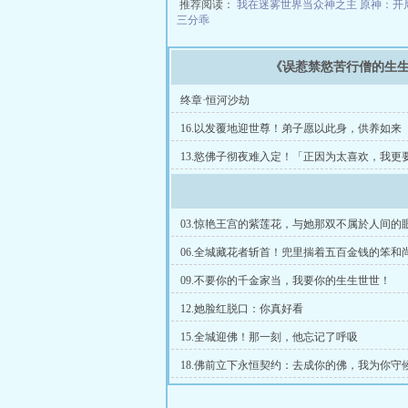
推荐阅读：
我在迷雾世界当众神之主
原神：开
三分乖
《误惹禁慾苦行僧的生
终章·恒河沙劫
16.以发覆地迎世尊！弟子愿以此身，供养如来
13.慾佛子彻夜难入定！「正因为太喜欢，我更
03.惊艳王宫的紫莲花，与她那双不属於人间的
06.全城藏花者斩首！兜里揣着五百金钱的笨和
09.不要你的千金家当，我要你的生生世世！
12.她脸红脱口：你真好看
15.全城迎佛！那一刻，他忘记了呼吸
18.佛前立下永恒契约：去成你的佛，我为你守