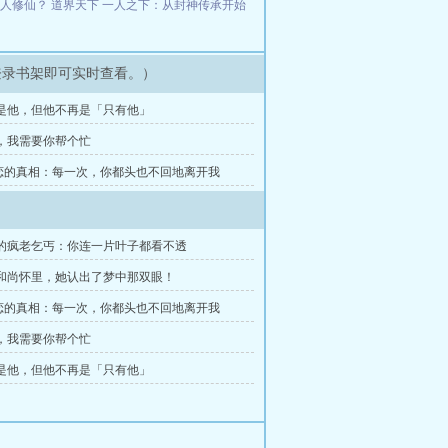
教人修仙？
道界天下
一人之下：从封神传承开始
登录书架即可实时查看。）
然是他，但他不再是「只有他」
次，我需要你帮个忙
N恋的真相：每一次，你都头也不回地离开我
畔的疯老乞丐：你连一片叶子都看不透
笨和尚怀里，她认出了梦中那双眼！
N恋的真相：每一次，你都头也不回地离开我
次，我需要你帮个忙
然是他，但他不再是「只有他」