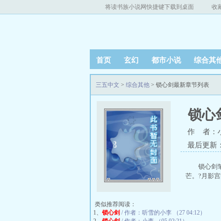
将读书族小说网快捷键下载到桌面
收
首页
玄幻
都市小说
综合其
三五中文
>
综合其他
> 锁心剑最新章节列表
锁心
作 者：
最后更新：20
锁心剑
芒。?月影宫
类似推荐阅读：
1、
锁心剑
/ 作者：听雪的小李 （27 04:12）