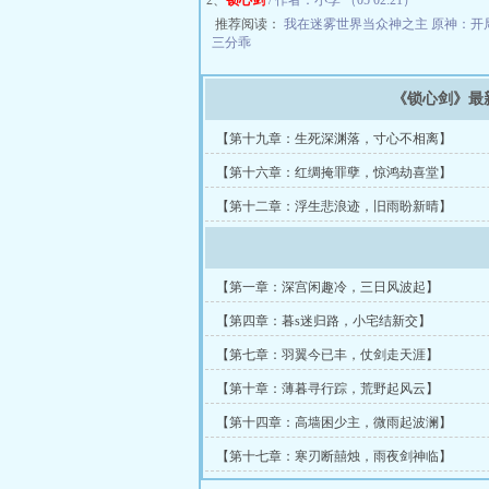
2、
锁心剑
/ 作者：小李 （05 02:21）
推荐阅读：
我在迷雾世界当众神之主
原神：开
三分乖
《锁心剑》最
【第十九章：生死深渊落，寸心不相离】
【第十六章：红绸掩罪孽，惊鸿劫喜堂】
【第十二章：浮生悲浪迹，旧雨盼新晴】
【第一章：深宫闲趣冷，三日风波起】
【第四章：暮s迷归路，小宅结新交】
【第七章：羽翼今已丰，仗剑走天涯】
【第十章：薄暮寻行踪，荒野起风云】
【第十四章：高墙困少主，微雨起波澜】
【第十七章：寒刃断囍烛，雨夜剑神临】