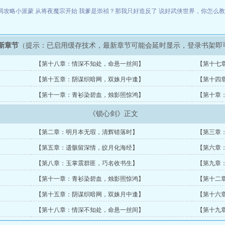
局攻略小派蒙
从将夜魔宗开始
我爹是崇祯？那我只好造反了
说好武侠世界，你怎么
新章节
（提示：已启用缓存技术，最新章节可能会延时显示，登录书架即
【第十八章：情深不知处，命悬一丝间】
【第十七
【第十五章：阴谋织暗网，双姝月中逢】
【第十四
【第十一章：青衫染碧血，烛影照惊鸿】
【第十章
《锁心剑》正文
【第二章：明月本无瑕，清辉错落时】
【第三章
【第五章：遗骸留深情，皎月化海经】
【第六章
【第八章：玉掌震群匪，巧名收书生】
【第九章
【第十一章：青衫染碧血，烛影照惊鸿】
【第十二
【第十五章：阴谋织暗网，双姝月中逢】
【第十六
【第十八章：情深不知处，命悬一丝间】
【第十九