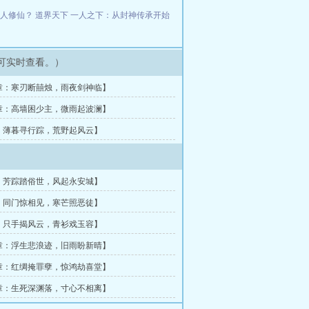
教人修仙？
道界天下
一人之下：从封神传承开始
可实时查看。）
章：寒刃断囍烛，雨夜剑神临】
章：高墙困少主，微雨起波澜】
：薄暮寻行踪，荒野起风云】
：芳踪踏俗世，风起永安城】
：同门惊相见，寒芒照恶徒】
：只手揭风云，青衫戏玉容】
章：浮生悲浪迹，旧雨盼新晴】
章：红绸掩罪孽，惊鸿劫喜堂】
章：生死深渊落，寸心不相离】