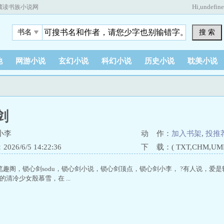
Hi,
undefin
藏读书族小说网
搜 索
书名
他
网游小说
玄幻小说
科幻小说
历史小说
耽美小说
剑
小李
动 作：
加入书架
,
投推
26/6/5 14:22:36
下 载：( TXT,CHM,UMD,
笔趣阁，锁心剑sodu，锁心剑小说，锁心剑顶点，锁心剑小李， ?有人说，爱
的清冷少女殷慕雪，在 ...