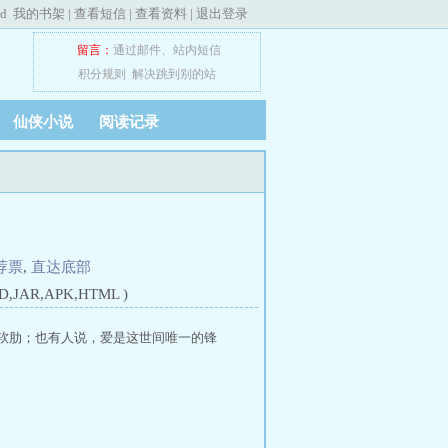
ed
我的书架
|
查看短信
|
查看资料
|
退出登录
留言：
通过邮件
、
站内短信
积分规则
解决跳到别的站
仙侠小说
阅读记录
荐票
,
直达底部
JAR,APK,HTML )
是软肋；也有人说，爱是这世间唯一的锋