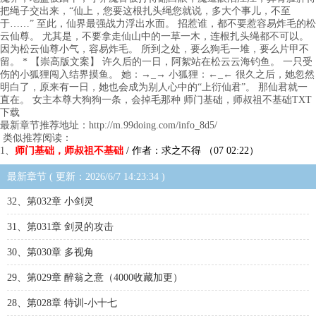
把绳子交出来，“仙上，您要这根扎头绳您就说，多大个事儿，不至
于……” 至此，仙界最强战力浮出水面。 招惹谁，都不要惹容易炸毛的松
云仙尊。 尤其是，不要拿走仙山中的一草一木，连根扎头绳都不可以。
因为松云仙尊小气，容易炸毛。 所到之处，要么狗毛一堆，要么片甲不
留。 * 【崇高版文案】 许久后的一日，阿絮站在松云云海钓鱼。 一只受
伤的小狐狸闯入结界摸鱼。 她：→_→ 小狐狸：←_← 很久之后，她忽然
明白了，原来有一日，她也会成为别人心中的“上衍仙君”。 那仙君就一
直在。 女主本尊大狗狗一条，会掉毛那种 师门基础，师叔祖不基础TXT
下载
最新章节推荐地址：http://m.99doing.com/info_8d5/
类似推荐阅读：
1、
师门基础，师叔祖不基础
/ 作者：求之不得 （07 02:22）
最新章节 ( 更新：2026/6/7 14:23:34 )
32、第032章 小剑灵
31、第031章 剑灵的攻击
30、第030章 多视角
29、第029章 醉翁之意（4000收藏加更）
28、第028章 特训-小十七