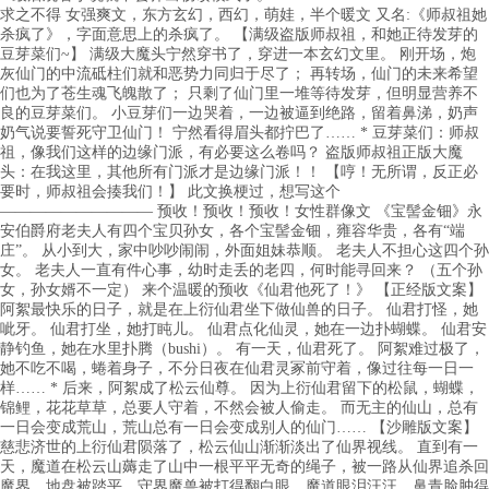
求之不得 女强爽文，东方玄幻，西幻，萌娃，半个暖文 又名:《师叔祖她
杀疯了》，字面意思上的杀疯了。 【满级盗版师叔祖，和她正待发芽的
豆芽菜们~】 满级大魔头宁然穿书了，穿进一本玄幻文里。 刚开场，炮
灰仙门的中流砥柱们就和恶势力同归于尽了； 再转场，仙门的未来希望
们也为了苍生魂飞魄散了； 只剩了仙门里一堆等待发芽，但明显营养不
良的豆芽菜们。 小豆芽们一边哭着，一边被逼到绝路，留着鼻涕，奶声
奶气说要誓死守卫仙门！ 宁然看得眉头都拧巴了…… * 豆芽菜们：师叔
祖，像我们这样的边缘门派，有必要这么卷吗？ 盗版师叔祖正版大魔
头：在我这里，其他所有门派才是边缘门派！！ 【哼！无所谓，反正必
要时，师叔祖会揍我们！】 此文换梗过，想写这个
—————————— 预收！预收！预收！女性群像文 《宝髻金钿》永
安伯爵府老夫人有四个宝贝孙女，各个宝髻金钿，雍容华贵，各有“端
庄”。 从小到大，家中吵吵闹闹，外面姐妹恭顺。 老夫人不担心这四个孙
女。 老夫人一直有件心事，幼时走丢的老四，何时能寻回来？ （五个孙
女，孙女婿不一定） 来个温暖的预收《仙君他死了！》 【正经版文案】
阿絮最快乐的日子，就是在上衍仙君坐下做仙兽的日子。 仙君打怪，她
呲牙。 仙君打坐，她打盹儿。 仙君点化仙灵，她在一边扑蝴蝶。 仙君安
静钓鱼，她在水里扑腾（bushi）。 有一天，仙君死了。 阿絮难过极了，
她不吃不喝，蜷着身子，不分日夜在仙君灵冢前守着，像过往每一日一
样…… * 后来，阿絮成了松云仙尊。 因为上衍仙君留下的松鼠，蝴蝶，
锦鲤，花花草草，总要人守着，不然会被人偷走。 而无主的仙山，总有
一日会变成荒山，荒山总有一日会变成别人的仙门…… 【沙雕版文案】
慈悲济世的上衍仙君陨落了，松云仙山渐渐淡出了仙界视线。 直到有一
天，魔道在松云山薅走了山中一根平平无奇的绳子，被一路从仙界追杀回
魔界，地盘被踏平，守界魔兽被打得翻白眼，魔道眼泪汪汪，鼻青脸肿得