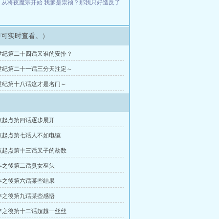
？
从将夜魔宗开始
我爹是崇祯？那我只好造反了
即可实时查看。）
世纪第二十四话又谁的安排？
世纪第二十一话三分天注定～
世纪第十八话这才是名门～
点起点第四话逐步展开
点起点第七话人不如电缆
点起点第十三话叉子的劫数
年之後第二话臭女巫头
年之後第六话某些结果
年之後第九话某些感悟
年之後第十二话超越一丝丝