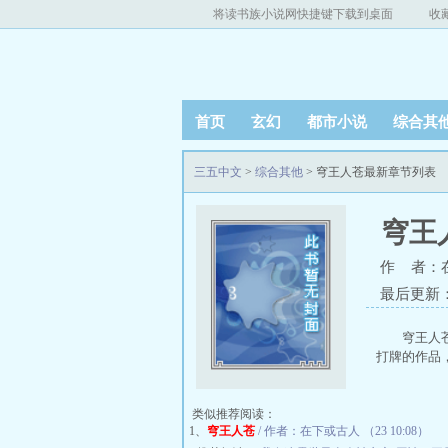
将读书族小说网快捷键下载到桌面
收
首页
玄幻
都市小说
综合其
三五中文
>
综合其他
> 穹王人苍最新章节列表
穹王
作 者：
最后更新：20
穹王人
打牌的作品，
类似推荐阅读：
1、
穹王人苍
/ 作者：在下或古人 （23 10:08）