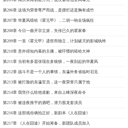
第206章 这场为荣誉尊严而战，是摆烂还是胸有成竹
第207章 华夏风嘻哈《霍元甲》，二胡一响全场疯狂
第208章 今日一曲开宗立派，失传已久的霍家拳
第209章 一首《霍元甲》遗世而独立，计划破灭的影城纨绔
第210章 意外得知内幕的主播，被吓懵的嘻哈大神
第211章 当初有多嚣张现在多狼狈，一夜刮起的华夏风
第212章 战斗不是一个人的事情，东瀛外务省临时召见
第213章 被打脸的东瀛官员，这一夜荣誉只属于他
第214章 我凭什么给他道歉，来自上峰深夜命令
第215章 被连夜推平的酒吧，潜力股龙套演员
第216章 这部戏你俩拍正好，新剧本《人在囧途》
第217章 《人在囧途》开始筹备，新团队成员加入