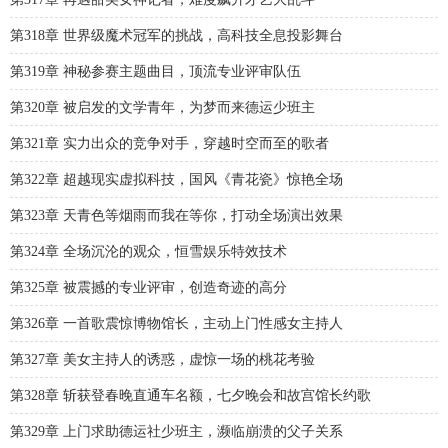
第318章 世界级魔术冠军的挑战，高科技全息投影舞台
第319章 神秘参赛主题曲目，顶流专业评审队伍
第320章 被启发的文学青年，为梦而来德运少班主
第321章 实力出众的竞争对手，穿越时空而至的歌者
第322章 超越现实虚拟科技，国风《青花瓷》惊艳全场
第323章 天青色等烟雨而我在等你，打动全场演出效果
第324章 全场沉沦的观众，恒雪娱乐特效技术
第325章 被震撼的专业评审，创造奇迹的高分
第326章 一首歌震惊博物馆长，主动上门性感女主持人
第327章 美女主持人的诱惑，虚惊一场的桃花考验
第328章 斩获登春晚直通车名额，七夕晚会和故宫馆长约歌
第329章 上门求助德运社少班主，濒临崩溃的父子关系