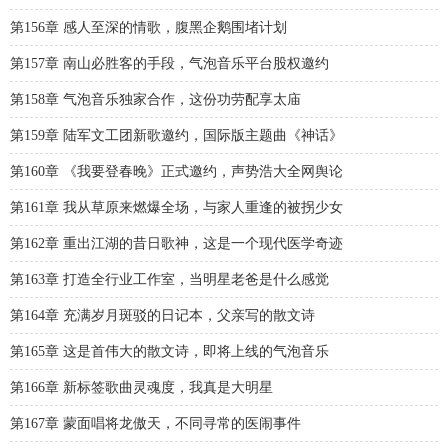
第156章 感人至深的情歌，腹黑企鹅围堵计划
第157章 南山必胜客的手段，气泡音乐平台股权邀约
第158章 气泡音乐独家合作，这份功劳配享太庙
第159章 陆军文工团新歌邀约，国际版主题曲《神话》
第160章 《我要登春晚》正式邀约，声势浩大全网舆论
第161章 我从草原来燃爆全场，与家人重逢的被拐少女
第162章 重出江湖的昔日歌神，这是一个现代医学奇迹
第163章 打造全行业工作室，当明星老爸是什么感觉
第164章 充满岁月斑驳的日记本，父亲写的散文诗
第165章 这是首伟大的散文诗，即将上线的气泡音乐
第166章 新标签歌曲灵魂度，我真是大明星
第167章 蒙面唱将龙傲天，不同寻常的医闹事件