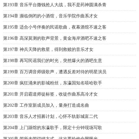
第193章 音乐平台撒钱抢人大战，我不是药神圆满杀青
第194章 濒临倒闭的小酒馆，音乐学院作曲系才女
第195章 适合小号伴奏的民谣歌曲，夜幕酒馆不速之客
第196章 高深莫测的歌声背景，黄金海岸酒吧不速之客
第197章 神兵天降的救星，得到救赎的音乐才女
第198章 再写民谣我们的时光，突然爆火的酒吧生意
第199章 百万调音师级歌声，遭遇反差对待的明星演员
第200章 疯狂涌来的影城粉丝，东瀛国知名嘻哈歌手
第201章 开启霸道师徒标签，收徒作曲系高冷才女
第202章 工作室新成员加入，量身打造成名曲
第203章 音乐人才招募计划，心怀不轨影城富二代
第204章 上门踢馆的东瀛歌手，限定十分钟现场写歌
第205章 闻所未闻切磋方式，这次要给他全网曝光