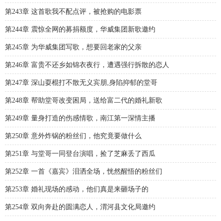
第243章 这首歌我不配点评，被抢购的电影票
第244章 震惊全网的募捐额度，华威集团新歌邀约
第245章 为华威集团写歌，想要回老家的父亲
第246章 富贵不还乡如锦衣夜行，遭遇强行拆散的恋人
第247章 深山耍棍打不散无义宾朋,身陷抑郁的堂哥
第248章 帮助堂哥改变困局，送给富二代的婚礼新歌
第249章 量身打造的伤感情歌，南江第一深情主播
第250章 意外炸锅的粉丝们，他究竟要做什么
第251章 与堂哥一同登台演唱，捡了芝麻丢了西瓜
第252章 一首《嘉宾》泪洒全场，恍然醒悟的粉丝们
第253章 婚礼现场的感动，他们真是来砸场子的
第254章 双向奔赴的圆满恋人，渭河县文化局邀约