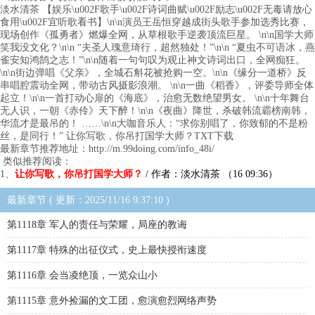
淡水清茶 【娱乐\u002F歌手\u002F诗词曲赋\u002F励志\u002F无毒请放心
食用\u002F宜听歌看书】\n\n演员王岳恒穿越成街头歌手参加选秀比赛，
现场创作《孤勇者》燃爆全网，从草根歌手逆袭顶流巨星。 \n\n国学大师
笑我没文化？\n\n “夫圣人瑰意琦行，超然独处！”\n\n “夏虫不可语冰，燕
雀安知鸿鹄之志！”\n\n随着一句句叹为观止神文诗词出口，全网痴狂。
\n\n街边弹唱《父亲》，全城石斛花被抢购一空。\n\n《缘分一道桥》反
串唱腔震动全网，带动古风摄影浪潮。 \n\n一曲《稻香》，评委导师全体
起立！\n\n一首打动心扉的《海底》，治愈无数绝望男女。 \n\n十年舞台
无人识，一朝《赤伶》天下醉！\n\n《夜曲》降世，杀破韩流霸榜南韩，
华流才是最吊的！ ……\n\n大咖音乐人：“求你别唱了，你致郁的不是粉
丝，是同行！” 让你写歌，你吊打国学大师？TXT下载
最新章节推荐地址：http://m.99doing.com/info_48i/
类似推荐阅读：
1、
让你写歌，你吊打国学大师？
/ 作者：淡水清茶 （16 09:36）
最新章节 ( 更新：2025/11/16 9:37:10 )
第1118章 军人的责任与荣耀，局座的教诲
第1117章 特殊的出征仪式，史上最快授衔速度
第1116章 会当凌绝顶，一览众山小
第1115章 意外捡漏的文工团，愈演愈烈网络声势