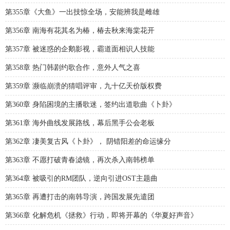
第355章《大鱼》一出技惊全场，安能辨我是雌雄
第356章 南海有花其名为椿，椿去秋来海棠花开
第357章 被迷惑的企鹅影视，霸道面相识人技能
第358章 热门韩剧约歌合作，意外人气之喜
第359章 濒临崩溃的猜唱评审，九十亿天价版权费
第360章 身陷困境的主播歌迷，签约出道歌曲《卜卦》
第361章 海外曲线发展路线，幕后黑手公会老板
第362章 凄美复古风《卜卦》， 阴错阳差的命运缘分
第363章 不愿打破青春滤镜，再次杀入南韩榜单
第364章 被吸引的RM团队，逆向引进OST主题曲
第365章 再遭打击的南韩导演，跨国发展先遣团
第366章 化解危机《拯救》行动，即将开幕的《华夏好声音》