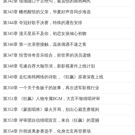
第342章 现场随口千古绝句，被震惊的南韩网民
第343章 幡然醒悟的父亲，华夏好声音同步海选
第344章 夺冠好歌手决赛，特殊的通告安排
第345章 漫天星辰不及你，初恋女孩倾心初吻
第346章 第一次亲密接触，温泉偶遇不速之客
第347章 恒雪传奇音乐组合，前世界的演员遗憾
第348章 毛遂自荐大咖导演，新影视著作上线计划
第349章 走红南韩网络的诗歌，《狂飙》原著深夜上线
第350章 一个关于鱼贩子的故事，再次进军影视行业
第351章 《狂飙》人物专属BGM，大言不惭猜唱评审
第352章 《蒙面唱将》爆火开局，别出心裁竞赛规则
第353章 评审团自信猜唱宣言，来自《狂飙》的震撼
第354章 扑朔迷离参赛选手，化身北玄再登赛场