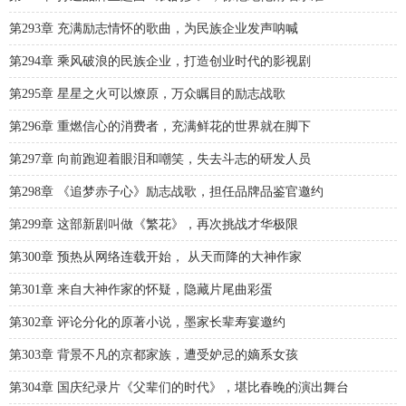
第293章 充满励志情怀的歌曲，为民族企业发声呐喊
第294章 乘风破浪的民族企业，打造创业时代的影视剧
第295章 星星之火可以燎原，万众瞩目的励志战歌
第296章 重燃信心的消费者，充满鲜花的世界就在脚下
第297章 向前跑迎着眼泪和嘲笑，失去斗志的研发人员
第298章 《追梦赤子心》励志战歌，担任品牌品鉴官邀约
第299章 这部新剧叫做《繁花》，再次挑战才华极限
第300章 预热从网络连载开始， 从天而降的大神作家
第301章 来自大神作家的怀疑，隐藏片尾曲彩蛋
第302章 评论分化的原著小说，墨家长辈寿宴邀约
第303章 背景不凡的京都家族，遭受妒忌的嫡系女孩
第304章 国庆纪录片《父辈们的时代》，堪比春晚的演出舞台