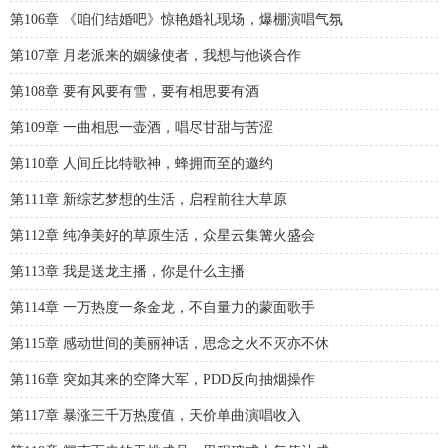
第106章 《咱们结婚吧》惊艳婚礼现场，爆棚演唱气氛
第107章 月老派来的姻缘使者，我想与他谈合作
第108章 要有风要有雪，要有相思要有酒
第109章 一曲相思一壶酒，唱尽甘甜与苦涩
第110章 人间丘比特歌神，蜂拥而至的邀约
第111章 新综艺梦想的生活，启程前往大草原
第112章 纯净美好的草原生活，众星云集篝火盛会
第113章 我是送龙主播，你是什么主播
第114章 一万热度一条金龙，不自量力的蒙面歌手
第115章 感动世间的美丽神话，思念之火不灭亦不休
第116章 突如其来的空降大军，PDD反向抽烟操作
第117章 暴涨三千万热度值，天价单曲演唱收入