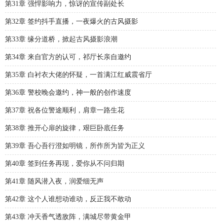
第31章 强悍影响力，惊讶的宣传副处长
第32章 签约抖手直播，一夜爆火的古风摄影
第33章 缘分道桥，掀起古风摄影浪潮
第34章 来自官方的认可，祁厅长亲自邀约
第35章 白衬衣大佬的怀疑，一首满江红威震省厅
第36章 警校晚会邀约，神一般的创作速度
第37章 祝各位警途顺利，肩章一路生花
第38章 推开心扉的旋律，艰巨卧底任务
第39章 吾心吾行澄如明镜，所作所为皆为正义
第40章 签到任务再现，爱你从不问归期
第41章 随风潜入夜，润爱细无声
第42章 这个人谁想动谁动，反正我不敢动
第43章 冲天香气透敌阵，满城尽带黄金甲