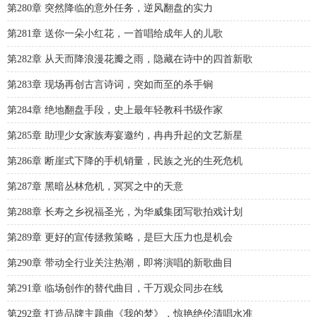
第280章 突然降临的意外任务，逆风翻盘的实力
第281章 送你一朵小红花，一首唱给成年人的儿歌
第282章 从天而降浪漫花瓣之雨，隐藏在诗中的四首新歌
第283章 现场再创古言诗词，突如而至的杀手锏
第284章 绝地翻盘手段，史上最年轻教科书级作家
第285章 助理少女家族寿宴邀约，冉冉升起的文艺新星
第286章 断崖式下降的手机销量，民族之光的生死危机
第287章 黑暗丛林危机，冥冥之中的天意
第288章 长寿之乡祝福圣光，为华威集团写歌拍戏计划
第289章 更好的宣传拯救策略，是巨大压力也是机会
第290章 带动全行业关注热潮，即将演唱的新歌曲目
第291章 临场创作的替代曲目，千万观众同步在线
第292章 打造品牌主题曲《我的梦》，惊艳绝伦清唱水准