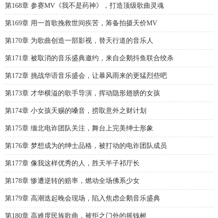
第168章 参赛MV《我不是药神》，打造顶级歌曲灵魂
第169章 用一首歌挽救世间疾苦，筹备拍摄天价MV
第170章 为歌曲创造一部影视，替天行道的音乐人
第171章 被取消的音乐盛典邀约，来自企鹅抖鱼联合绞杀
第172章 挑战华语音乐盛会，让暴风雨来的更猛烈些吧
第173章 才华横溢的歌手导演，挥动隐形翅膀的女孩
第174章 小女孩天赐的嗓音，捞取意外之财计划
第175章 缅北电诈团队关注，舞台上完美绅士形象
第176章 梦想成为的绅士品格，被打动的电诈团队成员
第177章 像我这样优秀的人，胜天半子祁厅长
第178章 惨遭逆转的赔率，燃动全场佛系少女
第179章 高潮迭起晚会现场，陷入焦虑企鹅音乐盛典
第180章 高难度民族歌曲，被拒之门外的摇钱树