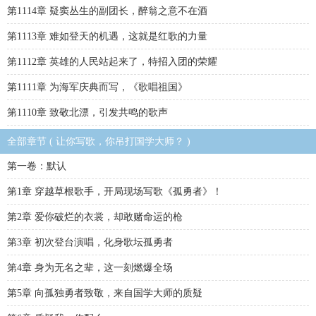
第1114章 疑窦丛生的副团长，醉翁之意不在酒
第1113章 难如登天的机遇，这就是红歌的力量
第1112章 英雄的人民站起来了，特招入团的荣耀
第1111章 为海军庆典而写，《歌唱祖国》
第1110章 致敬北漂，引发共鸣的歌声
全部章节 ( 让你写歌，你吊打国学大师？ )
第一卷：默认
第1章 穿越草根歌手，开局现场写歌《孤勇者》！
第2章 爱你破烂的衣裳，却敢赌命运的枪
第3章 初次登台演唱，化身歌坛孤勇者
第4章 身为无名之辈，这一刻燃爆全场
第5章 向孤独勇者致敬，来自国学大师的质疑