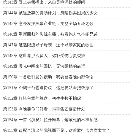
第143章 登上央频播出，来自灵魂深处的叩问
第144章 被迫放弃的资助计划，身陷拐卖困局的少女
第145章 意外发掘黑幕产业链，笑岔全场五环之歌
第146章 重新回归的失踪主播，被卷跑人气小杨兄弟
第147章 遭遇限流寻子母亲，送个寻亲家庭的歌曲
第148章 这世界那么多人，弥补受伤心灵裂痕
第149章 暖光中醒来的回忆，无法阻挡的命运
第150章 一首歌引发的轰动，我要登春晚内部争论
第151章 企鹅平台霸道协议，这把要站着把钱挣了
第152章 打错主意的算盘，初生牛犊不怕虎
第153章 今晚要你们好看，抖手集团幕后计划
第154章 一首《演员》拉开帷幕，这该死的不祥预感
第155章 该配合演出的我视而不见，这首歌打击力度太大了