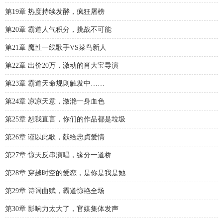
第19章 热度持续发酵，疯狂屠榜
第20章 霸道人气积分，挑战不可能
第21章 魔性一线歌手VS菜鸟新人
第22章 出价20万，激动的肖大宝导演
第23章 霸道天命规则触发中……
第24章 凉凉天意，潋滟一身血色
第25章 恕我直言，你们的作品都是垃圾
第26章 谨以此歌，献给忠贞爱情
第27章 惊天反串演唱，缘分一道桥
第28章 穿越时空的爱恋，是你是我是她
第29章 诗词曲赋，霸道惊艳全场
第30章 影响力太大了，官媒集体发声