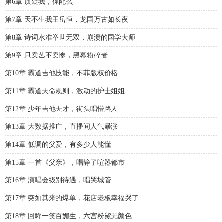
第6章 质疑我，你配么
第7章 天不生我王岳恒，龙国万古如长夜
第8章 诗词水准举世无双，崩溃的国学大师
第9章 只卖艺不卖惨，黑幕粉碎者
第10章 霸道吉他技能，不菲版权价格
第11章 霸道天命规则，激动的护士姐姐
第12章 少年吉他天才，街头唱懵路人
第13章 大数据推广，直播间人气暴涨
第14章 低调的父爱，有多少人能懂
第15章 一首《父亲》，唱静了喧嚣都市
第16章 演唱会级别待遇，唱哭城管
第17章 突如其来的爆单，花店老板幸福哭了
第18章 回眸一笑百媚生，六宫粉黛无颜色