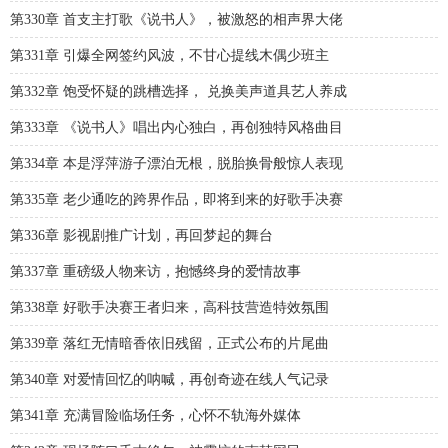
第330章 首支主打歌《说书人》，被激怒的相声界大佬
第331章 引爆全网签约风波，不甘心提线木偶少班主
第332章 饱受怀疑的跳槽选择， 兑换美声道具艺人养成
第333章 《说书人》唱出内心独白，再创独特风格曲目
第334章 本是浮萍游子漂泊无根，脱胎换骨般惊人表现
第335章 老少通吃的跨界作品，即将到来的好歌手决赛
第336章 影视剧推广计划，再回梦起的舞台
第337章 重磅级人物来访，抱憾终身的爱情故事
第338章 好歌手决赛王者归来，高科技营造特效氛围
第339章 落红无情暗香依旧残留，正式公布的片尾曲
第340章 对爱情回忆的呐喊，再创奇迹在线人气记录
第341章 充满冒险临场任务，心怀不轨海外媒体