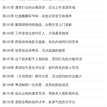
第181章 遭受打击的企鹅高管，压台之作龙国军魂
第182章 红旗飘飘军号响，创造记录逆天收视率
第183章 蒙面唱将特殊挑战，企鹅主管上门道歉
第184章 工作室首位签约艺人，片场暴君烦恼
第185章 西游传奇电影主题曲，来自内地同行的竞争
第186章 他竟然会讲粤语，无法超越的难度
第187章 这个剧本配不上我的歌，受到打击的大咖导演
第188章 希望你不是在开玩笑，如约而至的新人导演
第189章 《大话西游》横空出世，无法阻挡的作品魅力
第190章 粤语献唱一生所爱，讶异的剧组成员
第191章 低头认错的暴君导演，用剧本入股影视作品
第192章 震惊全网的创作才华，执掌气泡音乐平台