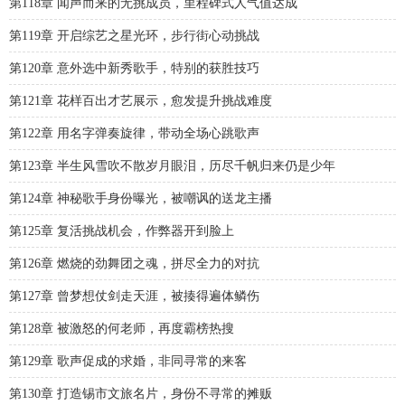
第118章 闻声而来的无挑成员，里程碑式人气值达成
第119章 开启综艺之星光环，步行街心动挑战
第120章 意外选中新秀歌手，特别的获胜技巧
第121章 花样百出才艺展示，愈发提升挑战难度
第122章 用名字弹奏旋律，带动全场心跳歌声
第123章 半生风雪吹不散岁月眼泪，历尽千帆归来仍是少年
第124章 神秘歌手身份曝光，被嘲讽的送龙主播
第125章 复活挑战机会，作弊器开到脸上
第126章 燃烧的劲舞团之魂，拼尽全力的对抗
第127章 曾梦想仗剑走天涯，被揍得遍体鳞伤
第128章 被激怒的何老师，再度霸榜热搜
第129章 歌声促成的求婚，非同寻常的来客
第130章 打造锡市文旅名片，身份不寻常的摊贩