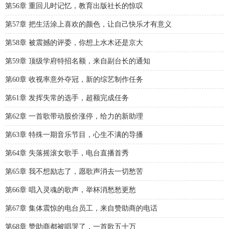
第56章 重回儿时记忆，教育出版社长的惊叹
第57章 把生活涂上喜欢的颜色，让自己快乐才有意义
第58章 被震撼的评委，你想上水木还是京大
第59章 顶级学府特招名额，来自副台长的通知
第60章 收视率意外夺冠，新的综艺制作任务
第61章 发挥失常的选手，超额完成任务
第62章 一首歌带动股价涨停，给力的新助理
第63章 特殊一期音乐节目，心生不满的导播
第64章 失落摇滚女歌手，电台直播首秀
第65章 我不想励志了，愿歌声消去一切愁苦
第66章 唱入灵魂的歌声，举杯消愁愁更愁
第67章 集体震惊的电台员工，来自赞助商的电话
第68章 赞助商都被唱哭了，一首歌五十万