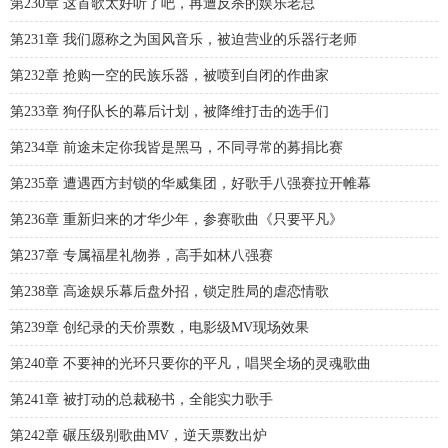
第230章 这首歌太好听了吧，再遭反杀的娱乐老总
第231章 我们愿称之为国风音乐，被迫营业的乐器行老师
第232章 抢购一空的民族乐器，被喷到自闭的作曲家
第233章 狗仔队长的幕后计划，被降维打击的选手们
第234章 前途未定你我皆是黑马，不同寻常的募捐比赛
第235章 遭遇西方封锁的华威集团，好歌手八强赛拉开帷幕
第236章 重新归来的才华少年，参赛歌曲《只要平凡》
第237章 专属福星礼物券，高手如林八强赛
第238章 高途娱乐幕后盘外招，锁定胜局的虐恋情歌
第239章 创纪录的天价票数，电影级MV现场效果
第240章 不要神的光环只要你的平凡，唱哭全场的灵魂歌曲
第241章 被打动的总裁秘书，全能实力歌手
第242章 碾压级别歌曲MV，逆天票数出炉