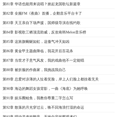
第81章 华语也能用来说唱？掀起龙国歌坛新篇章
第82章 全频FM《夜曲》首播，企鹅音乐平台卡了
第83章 天王亲自下场声援，国师级导演在线约歌
第84章 影视歌三栖顶流助威，反攻南韩Melon音乐榜
第85章 这旌旗蜿蜒如虹，这傲气冲天如凶
第86章 黄金甲主题曲降临，我花开后百花杀
第87章 当世才子意气风发，我的戏曲他不一定能唱
第88章 被折服的作曲家，我挑战我自己
第89章 总爱对凉薄的人扯着笑脸，岸上人们脸上都挂着无关
第90章 海边的舞蹈女孩背影，一曲《海底》为她呼唤
第91章 娱乐圈鲶鱼，我教你尊重二字怎么写
第92章 散落的月光穿过云，唤不回海浪打湿的命运
第93章 唱动灵魂的颤音，无地自容的围观者们