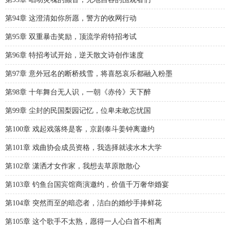
第94章 这澄清如你所愿，警方的收网行动
第95章 双重暴击奖励，顶流学府特招考试
第96章 特招考试开始，逆天散文诗创作速度
第97章 意外冠名的断桥残雪，将喜怒哀乐都融入粉墨
第98章 十年舞台无人识，一朝《赤伶》天下醉
第99章 尘封的民国梨园记忆，位卑未敢忘忧国
第100章 戏起戏落终是客，京剧泰斗姜钟离邀约
第101章 戏曲协会成员资格，我选择就读水木大学
第102章 潇洒才女作家，我想去草原散散心
第103章 钓鱼台国宾馆商演邀约，价值千万奢华婚宴
第104章 突然而至的暗恋者，洁白的婚纱手捧鲜花
第105章 这个歌手不太熟，愿得一人心白首不相离