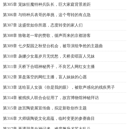
第305章 宠妹狂魔特种兵队长，巨大家庭背景差距
第306章 与特种兵表哥的单挑，这个弯转的有点急
第307章 这盛世如你所愿，态度转变的家人们
第308章 致敬老一辈的赞歌，循声而来的京都游客
第309章 七夕梨园之秋登台机会，被导演组争抢的主题曲
第310章 袅娜少女羞岁月无忧愁，天桥卖唱盲人兄妹
第311章 天桥下合唱神秘男子，不良艺人网红女主播
第312章 算盘落空的网红主播，盲人妹妹的心愿
第313章 送给盲人女孩《你是我的眼》，被歌声感化的残疾男子
第314章 被残疾人联合会征用了，故宫博物馆神秘拜访
第315章 故宫陶瓷展宣传曲，拟定新歌创作主题
第316章 大师级陶瓷文化底蕴，临时变更的参赛曲目
第317章 再遇甜美女神记者，难度飙升才艺大乱斗