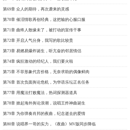
第69章 众人的期待，再次袭来的灵感
第70章 催泪情歌再创经典，这把输的心服口服
第71章 曲终人散缘未了，被打动的宣传干事
第72章 开启人气分身，我写的歌比较贵
第73章 易燃易爆炸诞生，听亢奋的邻居情侣
第74章 疯狂激动的经纪人，我们要火啦
第75章 不菲形象代言价格，无奈求助的偶像鲜肉
第76章 首次负面舆论危机，为华语乐坛正名任务
第77章 用魔法打败魔法，热词探测器道具
第78章 掀起海外舆论浪潮，说唱王炸神曲诞生
第79章 为你弹奏肖邦的夜曲，纪念逝去的爱情
第80章 说唱界一哥的实力，《夜曲》MV版同步降临