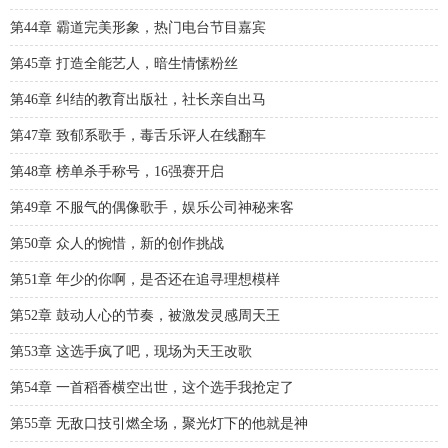
第44章 霸道完美形象，热门电台节目嘉宾
第45章 打造全能艺人，暗生情愫粉丝
第46章 纠结的教育出版社，社长亲自出马
第47章 致郁系歌手，毒舌乐评人在线翻车
第48章 榜单杀手称号，16强赛开启
第49章 不服气的偶像歌手，娱乐公司神秘来客
第50章 众人的惋惜，新的创作挑战
第51章 年少的你啊，是否还在追寻理想模样
第52章 鼓动人心的节奏，被激发灵感周天王
第53章 这选手疯了吧，现场为天王改歌
第54章 一首稻香横空出世，这个选手我抢定了
第55章 无敌口技引燃全场，聚光灯下的他就是神