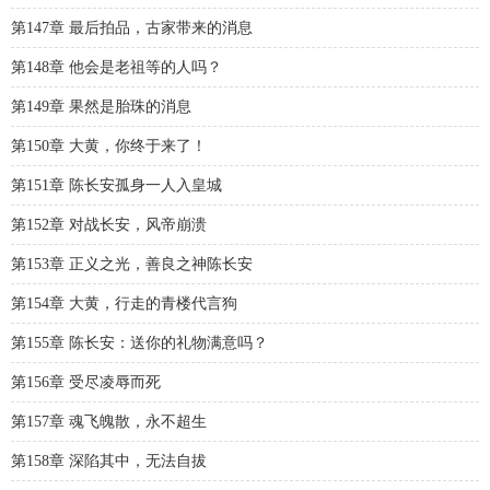
第147章 最后拍品，古家带来的消息
第148章 他会是老祖等的人吗？
第149章 果然是胎珠的消息
第150章 大黄，你终于来了！
第151章 陈长安孤身一人入皇城
第152章 对战长安，风帝崩溃
第153章 正义之光，善良之神陈长安
第154章 大黄，行走的青楼代言狗
第155章 陈长安：送你的礼物满意吗？
第156章 受尽凌辱而死
第157章 魂飞魄散，永不超生
第158章 深陷其中，无法自拔