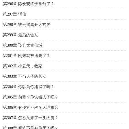
第296章 陈长安终于拿剑了？
第297章 斩仙
第298章 牧云谣离开太玄界
第299章 最后的告别
第300章 飞升太古仙域
第301章 刚来就被送走了？
第302章 小云天，牧家
第303章 不当人子陈长安
第304章 你以为你跑得了吗？
第305章 前辈？你认错人了吧？
第306章 有便宜不占？天理难容
第307章 怎么又来了一头大黄？
第308章 魔族不是被你灭了吗？