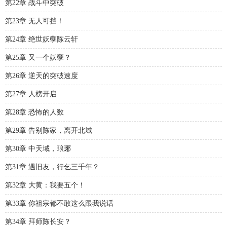
第22章 战斗中突破
第23章 无人可挡！
第24章 绝世妖孽陈云轩
第25章 又一个妖孽？
第26章 逆天的突破速度
第27章 人榜开启
第28章 恐怖的人数
第29章 告别陈家，离开北域
第30章 中天域，琅琊
第31章 遇旧友，行乞三千年？
第32章 大黄：我要五个！
第33章 你祖宗都不敢这么跟我说话
第34章 拜师陈长安？