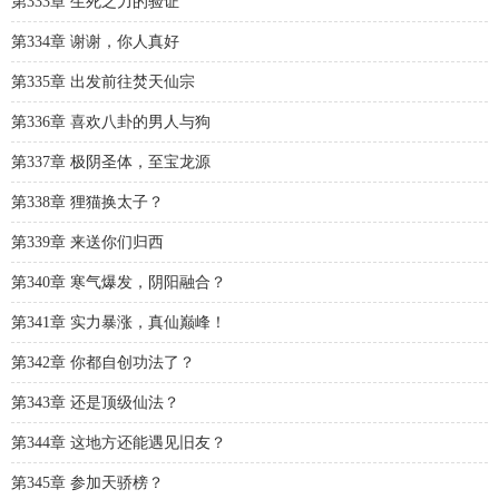
第333章 生死之力的验证
第334章 谢谢，你人真好
第335章 出发前往焚天仙宗
第336章 喜欢八卦的男人与狗
第337章 极阴圣体，至宝龙源
第338章 狸猫换太子？
第339章 来送你们归西
第340章 寒气爆发，阴阳融合？
第341章 实力暴涨，真仙巅峰！
第342章 你都自创功法了？
第343章 还是顶级仙法？
第344章 这地方还能遇见旧友？
第345章 参加天骄榜？