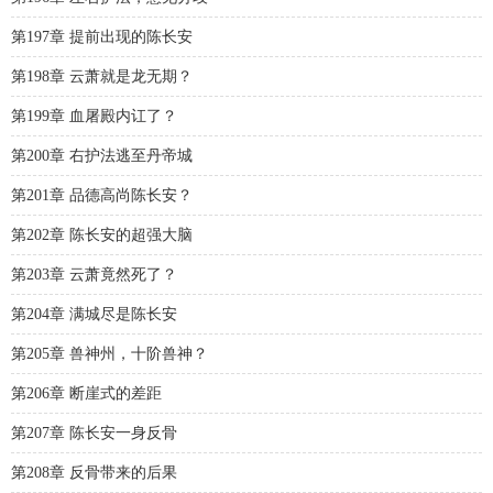
第197章 提前出现的陈长安
第198章 云萧就是龙无期？
第199章 血屠殿内讧了？
第200章 右护法逃至丹帝城
第201章 品德高尚陈长安？
第202章 陈长安的超强大脑
第203章 云萧竟然死了？
第204章 满城尽是陈长安
第205章 兽神州，十阶兽神？
第206章 断崖式的差距
第207章 陈长安一身反骨
第208章 反骨带来的后果