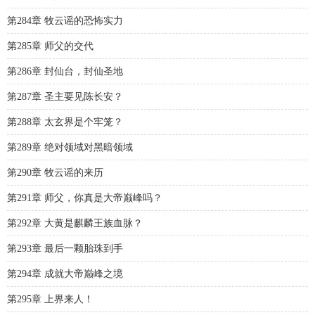
第284章 牧云谣的恐怖实力
第285章 师父的交代
第286章 封仙台，封仙圣地
第287章 圣主要见陈长安？
第288章 太玄界是个牢笼？
第289章 绝对领域对黑暗领域
第290章 牧云谣的来历
第291章 师父，你真是大帝巅峰吗？
第292章 大黄是麒麟王族血脉？
第293章 最后一颗胎珠到手
第294章 成就大帝巅峰之境
第295章 上界来人！