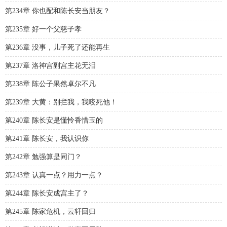
第234章 你也配和陈长安当朋友？
第235章 好一个父慈子孝
第236章 没事，儿子死了还能再生
第237章 洛神宫副宫主花无泪
第238章 陈公子果然卓尔不凡
第239章 大黄：别拦我，我咬死他！
第240章 陈长安是懂怜香惜玉的
第241章 陈长安，我认识你
第242章 勉强算是同门？
第243章 认真一点？用力一点？
第244章 陈长安成宫主了？
第245章 陈家危机，云轩回归