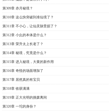
第309章 赤月秘境？
第310章 这么快突破到准仙境了？
第311章 不小心，让仙灵脉受损了？
第312章 小幺的本体是什么？
第313章 荣升太上长老了？
第314章 秘境，究竟是什么？
第315章 进入秘境，大黄的新作用
第316章 奇怪的场面增加了
第317章 居然真的有宝贝
第318章 收获满满
第319章 正大光明的挑拨离间
第320章 一坨的身份？