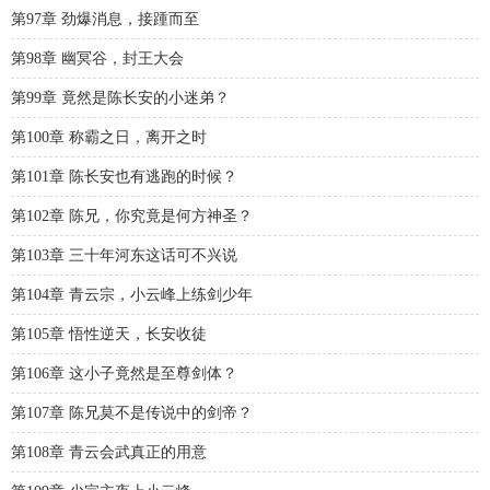
第97章 劲爆消息，接踵而至
第98章 幽冥谷，封王大会
第99章 竟然是陈长安的小迷弟？
第100章 称霸之日，离开之时
第101章 陈长安也有逃跑的时候？
第102章 陈兄，你究竟是何方神圣？
第103章 三十年河东这话可不兴说
第104章 青云宗，小云峰上练剑少年
第105章 悟性逆天，长安收徒
第106章 这小子竟然是至尊剑体？
第107章 陈兄莫不是传说中的剑帝？
第108章 青云会武真正的用意