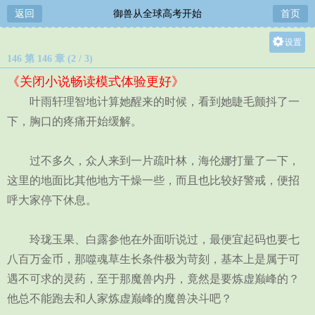
返回
御兽从全球高考开始
首页
设置
146 第 146 章 (2 / 3)
关灯
《关闭小说畅读模式体验更好》
大
叶雨轩理智地计算她醒来的时候，看到她睫毛颤抖了一
中
下，胸口的疼痛开始缓解。
小
过不多久，众人来到一片疏叶林，海伦娜打量了一下，
这里的地面比其他地方干燥一些，而且也比较好警戒，便招
呼大家停下休息。
玲珑玉果、白露参他在外面听说过，最便宜起码也要七
八百万金币，那噬魂草生长条件极为苛刻，基本上是属于可
遇不可求的灵药，至于那魔兽内丹，竟然是要炼虚巅峰的？
他总不能跑去和人家炼虚巅峰的魔兽决斗吧？