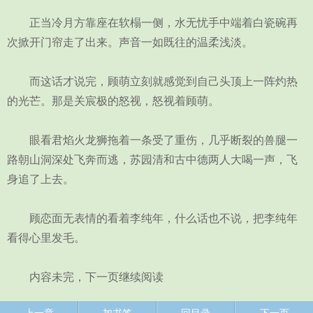
正当冷月方靠座在软榻一侧，水无忧手中端着白瓷碗再
次掀开门帘走了出来。声音一如既往的温柔浅淡。
而这话才说完，顾萌立刻就感觉到自己头顶上一阵灼热
的光芒。那是关宸极的怒视，怒视着顾萌。
眼看君焰火龙狮拖着一条受了重伤，几乎断裂的兽腿一
路朝山洞深处飞奔而逃，苏园清和古中德两人大喝一声，飞
身追了上去。
顾恋面无表情的看着李纯年，什么话也不说，把李纯年
看得心里发毛。
内容未完，下一页继续阅读