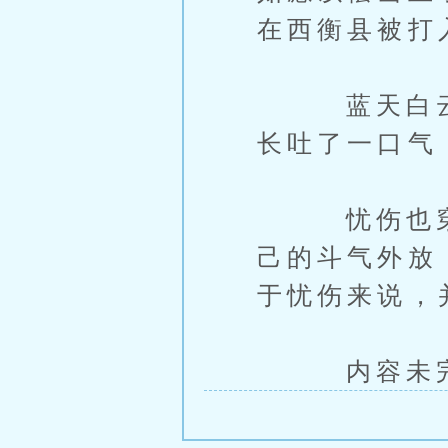
在西衡县被打
蓝天白云，
长吐了一口气
忧伤也穿上
己的斗气外放
于忧伤来说，
内容未完，