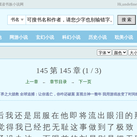
Hi,
undefin
藏读书族小说网
搜 索
书名
他
网游小说
玄幻小说
科幻小说
历史小说
耽美小说
145 第 145 章 (1 / 3)
上一章
章节目录
下一页
←
→
万界之大拯救
全球追捕：让你逃亡，你咋还破案
直视古神一整年
我用游戏改变了时间
还是屈服在他即将流出眼泪的
觉得我已经把无耻这事做到了极致