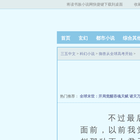
将读书族小说网快捷键下载到桌面
收
首页
玄幻
都市小说
综合其
三五中文
>
科幻小说
>
御兽从全球高考开始
>
热门推荐：
全球末世：开局觉醒吞魂天赋
诸天
不过最后我
面前，以前我