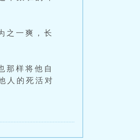
为之一爽，长
也那样将他自
他人的死活对