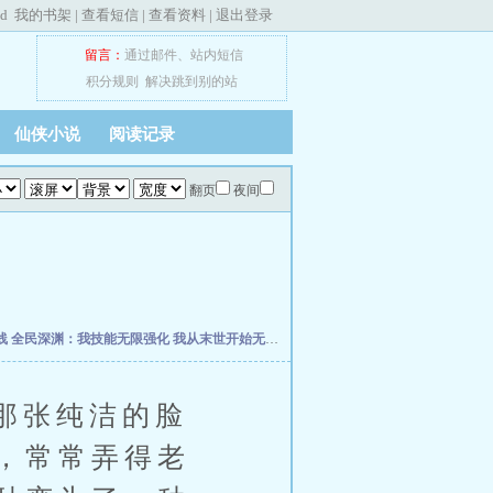
ed
我的书架
|
查看短信
|
查看资料
|
退出登录
留言：
通过邮件
、
站内短信
积分规则
解决跳到别的站
仙侠小说
阅读记录
翻页
夜间
线
全民深渊：我技能无限强化
我从末世开始无敌
网游之王者再战
星际叛徒
我以狐仙
那张纯洁的脸
，常常弄得老