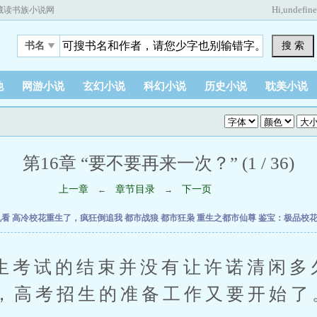
Hi,
undefin
藏读书族小说网
搜 索
书名
他
网游小说
玄幻小说
科幻小说
历史小说
耽美小说
第16章 “要不要再来一次？” (1 / 36)
上一章
章节目录
下一页
←
→
乱看
高冷校花重生了，疯狂倒追我
都市战狼
都市狂枭
重生之都市仙尊
鉴宝：极品校
试的结束并没有让许诺清闲多
，高考招生的准备工作又要开始了