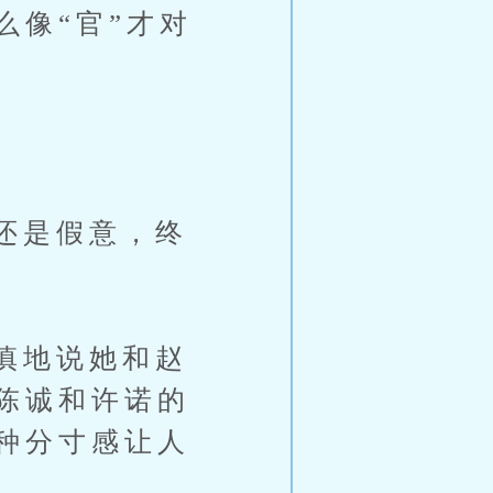
么像“官”才对
还是假意，终
慎地说她和赵
陈诚和许诺的
种分寸感让人