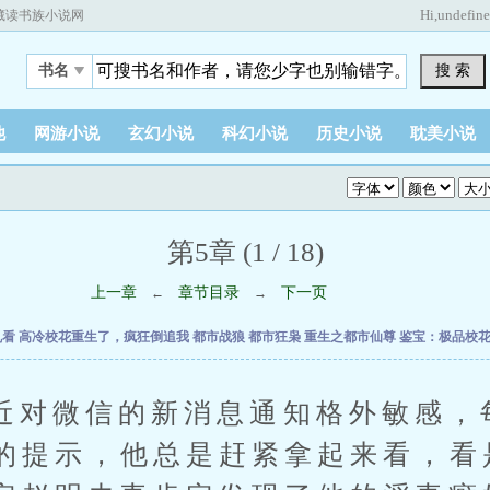
Hi,
undefin
藏读书族小说网
搜 索
书名
他
网游小说
玄幻小说
科幻小说
历史小说
耽美小说
第5章 (1 / 18)
上一章
章节目录
下一页
←
→
乱看
高冷校花重生了，疯狂倒追我
都市战狼
都市狂枭
重生之都市仙尊
鉴宝：极品校
微信的新消息通知格外敏感，
的提示，他总是赶紧拿起来看，看