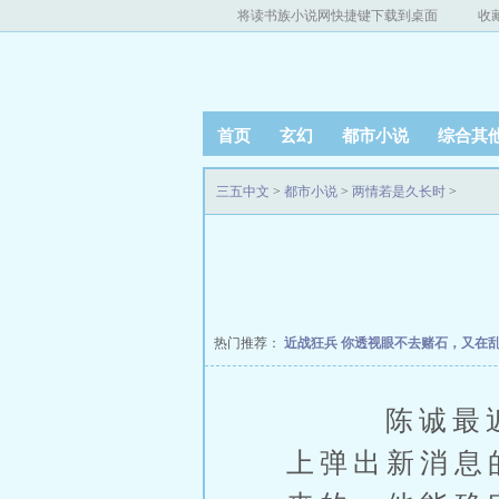
将读书族小说网快捷键下载到桌面
收
首页
玄幻
都市小说
综合其
三五中文
>
都市小说
>
两情若是久长时
>
热门推荐：
近战狂兵
你透视眼不去赌石，又在
陈诚最近对
上弹出新消息