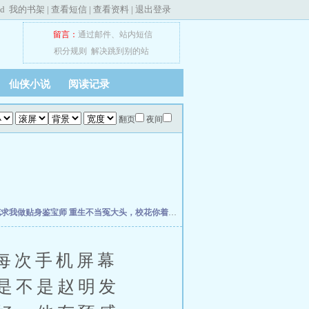
ed
我的书架
|
查看短信
|
查看资料
|
退出登录
留言：
通过邮件
、
站内短信
积分规则
解决跳到别的站
仙侠小说
阅读记录
翻页
夜间
花求我做贴身鉴宝师
重生不当冤大头，校花你着急啥？
权力之巅
我不是戏神
史上最强
每次手机屏幕
是不是赵明发