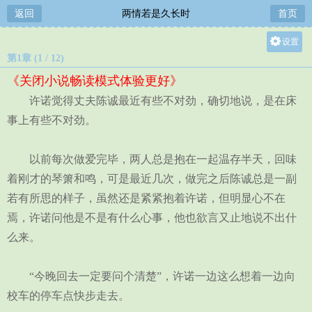
返回
两情若是久长时
首页
设置
第1章 (1 / 12)
关灯
《关闭小说畅读模式体验更好》
大
许诺觉得丈夫陈诚最近有些不对劲，确切地说，是在床
中
事上有些不对劲。
小
以前每次做爱完毕，两人总是抱在一起温存半天，回味
着刚才的琴箫和鸣，可是最近几次，做完之后陈诚总是一副
若有所思的样子，虽然还是紧紧抱着许诺，但明显心不在
焉，许诺问他是不是有什么心事，他也欲言又止地说不出什
么来。
“今晚回去一定要问个清楚”，许诺一边这么想着一边向
校车的停车点快步走去。