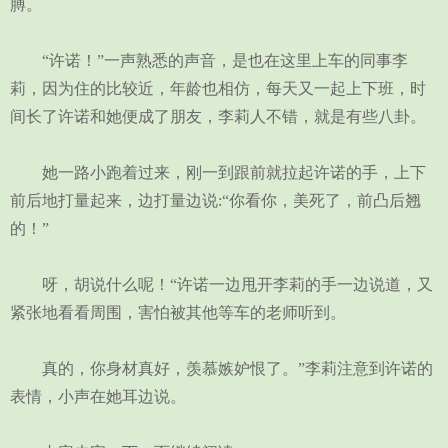
膊。
“许诺！”一声熟悉的声音，是也在这里上车的同事李
莉，因为住的比较近，年龄也相仿，每天又一起上下班，时
间长了许诺和她便成了朋友，李莉人不错，就是有些八卦。
她一路小跑着过来，刚一到跟前就拉起许诺的手，上下
前后地打量起来，边打量边说:“你看你，美死了，前凸后翘
的！”
呀，胡说什么呢！“许诺一边甩开李莉的手一边说道，又
紧张地看看周围，害怕被其他等车的老师听到。
真的，你身材真好，羡慕嫉妒恨了。”李莉注意到许诺的
表情，小声在她耳边说。