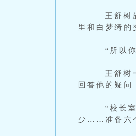
王舒树放下
里和白梦绮的
“所以你要
王舒树一脸
回答他的疑问
“校长室是
少……准备六