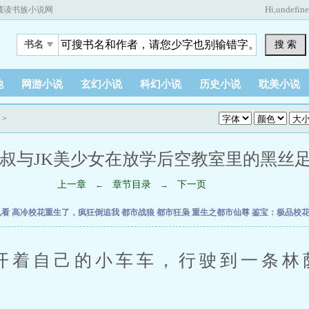
Hi,
undefin
藏读书族小说网
搜 索
书名
他
网游小说
玄幻小说
科幻小说
历史小说
耽美小说
>
叔与JK美少女在放学后空教室里的黑丝足交淫戏
上一章
章节目录
下一页
←
→
乱看
高冷校花重生了，疯狂倒追我
都市战狼
都市狂枭
重生之都市仙尊
鉴宝：极品校
自己的小车车，行驶到一条林
。