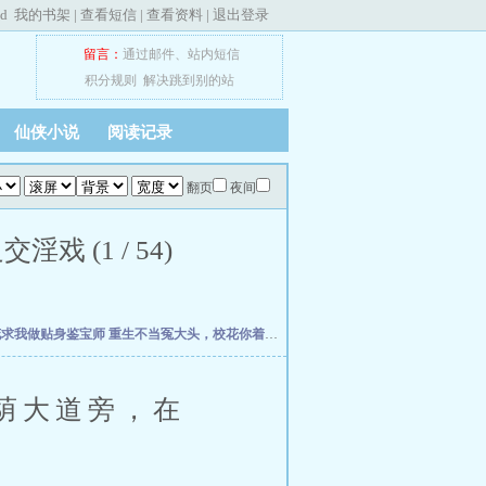
ed
我的书架
|
查看短信
|
查看资料
|
退出登录
留言：
通过邮件
、
站内短信
积分规则
解决跳到别的站
仙侠小说
阅读记录
翻页
夜间
 (1 / 54)
花求我做贴身鉴宝师
重生不当冤大头，校花你着急啥？
权力之巅
我不是戏神
史上最强
荫大道旁，在