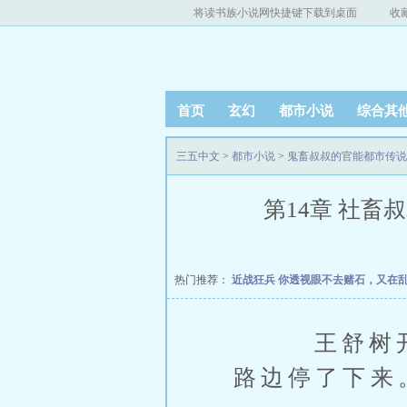
将读书族小说网快捷键下载到桌面
收
首页
玄幻
都市小说
综合其
三五中文
>
都市小说
>
鬼畜叔叔的官能都市传说
第14章 社畜叔
热门推荐：
近战狂兵
你透视眼不去赌石，又在
王舒树开着
路边停了下来