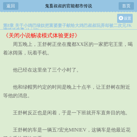
返回
鬼畜叔叔的官能都市传说
首页
设置
第8章 关于小鸡巴绿奴把富婆妻子献给大鸡巴叔叔玩弄却被二次元JK
关灯
撞破这件事 (1 / 19)
《关闭小说畅读模式体验更好》
大
周五晚上，王舒树正坐在魔都XX区的一家肥宅王里，喝
中
着冰阔落，玩着手机。
小
他已经在这里坐了三个小时了。
他和绿帽男约定的时间是晚上十点半，让王舒树在附近
等他的消息。
王舒树反正也是闲着，于是一下班就开车直奔目的地。
王舒树的车是一辆五?宏光MINIEV，这辆车是他最近花