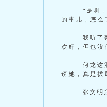
“是啊，她
的事儿，怎么
我听了禁不
欢好，但也没
何龙这混小
谤她，真是拔
张文明急