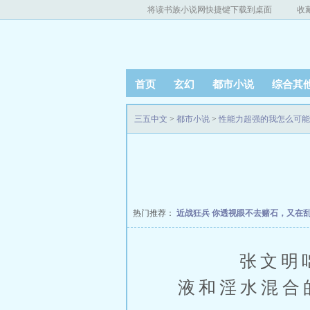
将读书族小说网快捷键下载到桌面
收
首页
玄幻
都市小说
综合其
三五中文
>
都市小说
>
性能力超强的我怎么可能
热门推荐：
近战狂兵
你透视眼不去赌石，又在
张文明咄咄
液和淫水混合