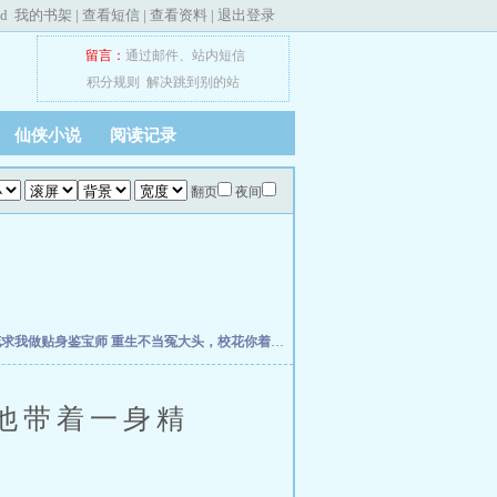
ed
我的书架
|
查看短信
|
查看资料
|
退出登录
留言：
通过邮件
、
站内短信
积分规则
解决跳到别的站
仙侠小说
阅读记录
翻页
夜间
花求我做贴身鉴宝师
重生不当冤大头，校花你着急啥？
权力之巅
我不是戏神
史上最强
他带着一身精