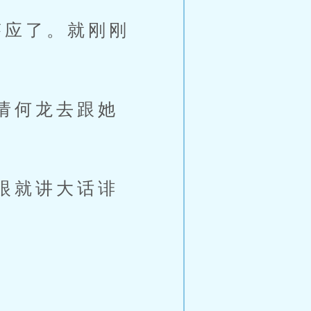
应了。就刚刚
请何龙去跟她
眼就讲大话诽