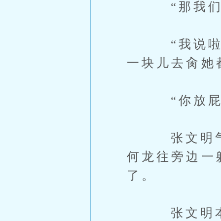
“那我们的
“我说啦。
一块儿去肏她
“你放屁
张文明气得
何龙往旁边一
了。
张文明本来