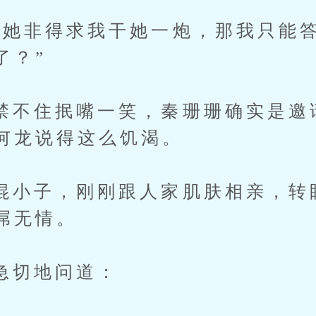
非得求我干她一炮，那我只能答
了？”
住抿嘴一笑，秦珊珊确实是邀
何龙说得这么饥渴。
子，刚刚跟人家肌肤相亲，转
屌无情。
切地问道：