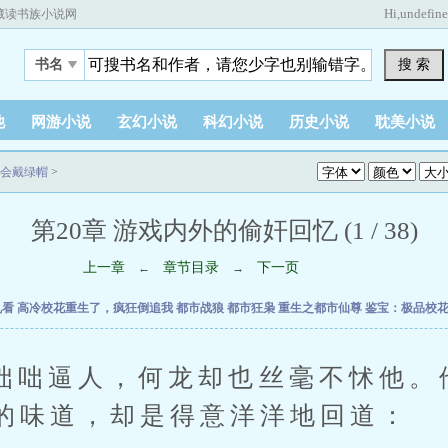
Hi,
undefin
藏读书族小说网
搜 索
书名
他
网游小说
玄幻小说
科幻小说
历史小说
耽美小说
会戴绿帽
>
第20章 游戏内外的偷奸回忆 (1 / 38)
上一章
章节目录
下一页
←
→
乱看
高冷校花重生了，疯狂倒追我
都市战狼
都市狂枭
重生之都市仙尊
鉴宝：极品校
逼人，何龙却也丝毫不怵他。
的味道，却是得意洋洋地回道：