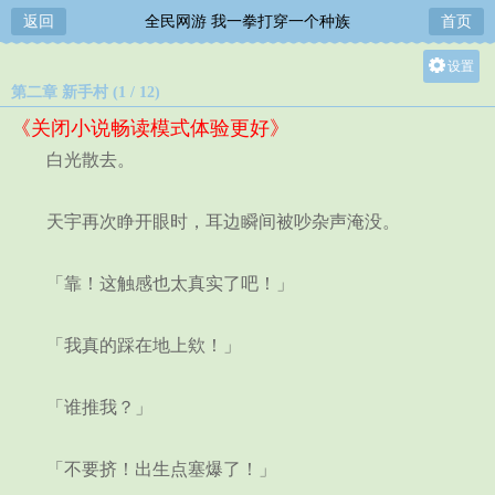
返回
全民网游 我一拳打穿一个种族
首页
设置
第二章 新手村 (1 / 12)
关灯
《关闭小说畅读模式体验更好》
大
白光散去。
中
小
天宇再次睁开眼时，耳边瞬间被吵杂声淹没。
「靠！这触感也太真实了吧！」
「我真的踩在地上欸！」
「谁推我？」
「不要挤！出生点塞爆了！」